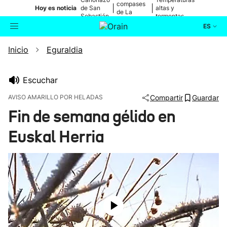
compases
|
|
Hoy es noticia
de San
altas y
de La
Sebastián
tormentas
Blanca
ES
Inicio
Eguraldia
Actualidad
Buscador
Política
Escuchar
AVISO AMARILLO POR HELADAS
Compartir
Guardar
Cultura
Fin de semana gélido en
Euskal Herria
Ikusmiran
Eguraldia