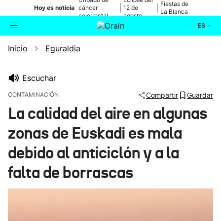
Fiestas de
|
|
Hoy es noticia
cáncer
12 de
La Blanca
colorrectal
agosto
ES
Inicio
Eguraldia
Actualidad
Buscador
Política
Escuchar
CONTAMINACIÓN
Compartir
Guardar
Cultura
La calidad del aire en algunas
zonas de Euskadi es mala
Ikusmiran
debido al anticiclón y a la
Eguraldia
falta de borrascas