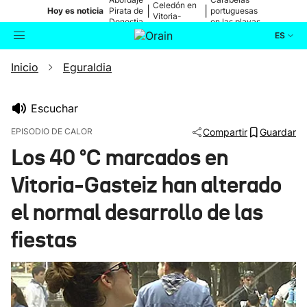
Celedón en
|
|
Hoy es noticia
Pirata de
portuguesas
Vitoria-
Donostia
en las playas
Gasteiz
ES
Inicio
Eguraldia
Actualidad
Buscador
Política
Escuchar
EPISODIO DE CALOR
Compartir
Guardar
Cultura
Los 40 °C marcados en
Vitoria-Gasteiz han alterado
Ikusmiran
el normal desarrollo de las
Eguraldia
fiestas