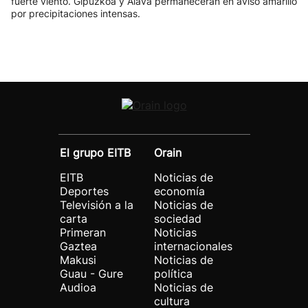
fuerte viento. Gipuzkoa y Álava permanecerán en aviso amarillo
por precipitaciones intensas.
El grupo EITB
Orain
EITB
Noticias de
Deportes
economía
Televisión a la
Noticias de
carta
sociedad
Primeran
Noticias
Gaztea
internacionales
Makusi
Noticias de
Guau - Gure
política
Audioa
Noticias de
cultura