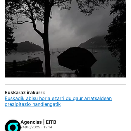
Euskaraz irakurri:
Euskadik abisu horia ezarri du gaur arratsaldean
prezipitazio handiengatik
Agencias | EITB
24/06/2025 - 12:14