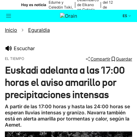
Edurne y
del 12
|
|
Hoy es noticia
de Elkano
Celedón Txiki,
de
en Getaria
en directo
agosto
ES
Inicio
Eguraldia
Actualidad
Buscador
Política
Escuchar
EL TIEMPO
Compartir
Guardar
Cultura
Euskadi adelanta a las 17:00
horas el aviso amarillo por
Ikusmiran
precipitaciones intensas
Eguraldia
A partir de las 17:00 horas y hasta las 24:00 horas se
esperan lluvias intensas y granizo. Navarra también
está en alerta amarilla por tormentas y calor, según la
Aemet.