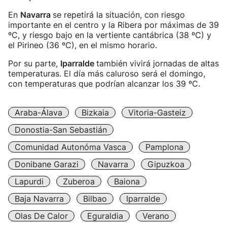
En
Navarra
se repetirá la situación, con riesgo
importante en el centro y la Ribera por máximas de 39
ºC, y riesgo bajo en la vertiente cantábrica (38 ºC) y
el Pirineo (36 ºC), en el mismo horario.
Por su parte,
Iparralde
también vivirá jornadas de altas
temperaturas. El día más caluroso será el domingo,
con temperaturas que podrían alcanzar los 39 ºC.
Araba-Álava
Bizkaia
Vitoria-Gasteiz
Donostia-San Sebastián
Comunidad Autonóma Vasca
Pamplona
Donibane Garazi
Navarra
Gipuzkoa
Lapurdi
Zuberoa
Baiona
Baja Navarra
Bilbao
Iparralde
Olas De Calor
Eguraldia
Verano