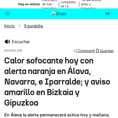
compases
|
|
Hoy es noticia
de San
altas y
de La
Sebastián
tormentas
Blanca
ES
Inicio
Eguraldia
Actualidad
Buscador
Política
Escuchar
EGURALDIA
Compartir
Guardar
Cultura
Calor sofocante hoy con
alerta naranja en Álava,
Ikusmiran
Navarra, e Iparralde; y aviso
Eguraldia
amarillo en Bizkaia y
Gipuzkoa
En Álava l
a alerta permanecerá activa hoy y mañana,