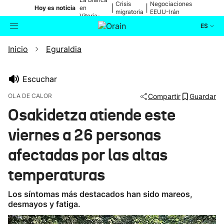
Crisis
Negociaciones
|
|
Hoy es noticia
en
migratoria
EEUU-Irán
Vitoria-
Gasteiz
ES
Inicio
Eguraldia
Actualidad
Buscador
Política
Escuchar
OLA DE CALOR
Compartir
Guardar
Cultura
Osakidetza atiende este
viernes a 26 personas
Ikusmiran
afectadas por las altas
Eguraldia
temperaturas
Los síntomas más destacados han sido mareos,
desmayos y fatiga.