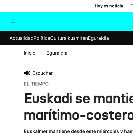
Hoy es noticia
F
Actualidad
Política
Cul
Actualidad
Política
Cultura
Ikusmiran
Eguraldia
Sociedad
Elecciones
Economía
Inicio
Eguraldia
Internacional
Escuchar
EL TIEMPO
Euskadi se mantie
marítimo-costero
Euskalmet mantiene desde este miércoles y hasta 