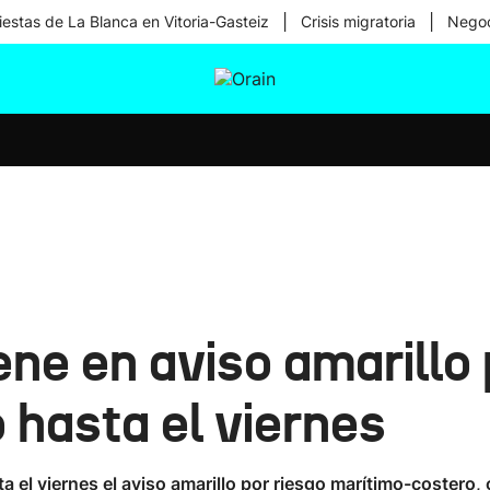
|
|
iestas de La Blanca en Vitoria-Gasteiz
Crisis migratoria
Negoc
tura
Ikusmiran
Egural
Salud
Tecnología
ne en aviso amarillo 
 hasta el viernes
el viernes el aviso amarillo por riesgo marítimo-costero, 