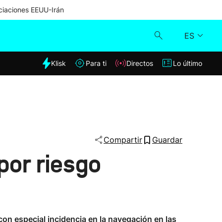
iaciones EEUU-Irán
ES
dia
Klisk
Para ti
Directos
Lo último
Klisk
Directos
Para ti
Compartir
Guardar
por riesgo
Lo último
con especial incidencia en la navegación en las