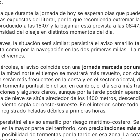
o.
ca que durante la jornada de hoy se esperan olas que pued
s expuestas del litoral, por lo que recomienda extremar la
roducido a las 15:07 y la bajamar está prevista a las 08:47
tensidad del oleaje en distintos momentos del día.
es, la situación será similar: persistirá el aviso amarillo ta
ta como por la navegación en las dos primeras millas. La
el viernes.
ércoles, el aviso coincide con una
jornada marcada por un
n la mitad norte el tiempo se mostrará más revuelto, con c
 serán más frecuentes en la costa y en el sector oriental, 
 tormenta puntual. En el sur, en cambio, el día será más tr
ciones y algunos claros, aunque por la tarde podrán apar
ta de nieve se sitúa alrededor de los 1400 metros, descen
l viento sopla del oeste-suroeste. En el interior, sobre todo
 registrado heladas débiles a primeras horas.
ersistirá el aviso amarillo por riesgo marítimo-costero. S
a en la mayor parte del territorio, con
precipitaciones más 
 posibilidad de tormentas por la tarde en esa zona. La cot