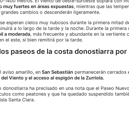
0-1400 metros. El viento de oeste-suroeste soplará con in
 o muy fuertes en áreas expuestas
, mientras que las temper
 grandes cambios o descenderán ligeramente.
se esperan cielos muy nubosos durante la primera mitad de
nuirá a lo largo de la tarde y la noche. Durante la primera 
bil a moderada
, más frecuente y abundante en la vertiente c
 el este, si bien remitirá por la tarde.
los paseos de la costa donostiarra por
 aviso amarillo, en
San Sebastián
permanecerán cerrados 
del Viento y el acceso al espigón de la Zurriola.
o donostiarra ha precisado en una nota que el Paseo Nuevo
ículos como peatones y que ha quedado suspendido también
isla Santa Clara.