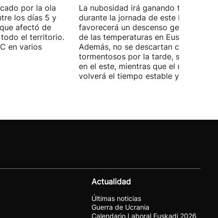
cado por la ola
La nubosidad irá ganando terreno
tre los días 5 y
durante la jornada de este lunes y
, que afectó de
favorecerá un descenso generalizado
odo el territorio.
de las temperaturas en Euskal Herria.
°C en varios
Además, no se descartan chubascos
tormentosos por la tarde, sobre todo
en el este, mientras que el martes
volverá el tiempo estable y el calor.
Actualidad
Últimas noticias
Guerra de Ucrania
Calendario Laboral Euskadi 2026