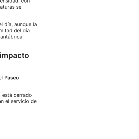
tensidad, con
aturas se
l día, aunque la
mitad del día
antábrica,
 impacto
el
Paseo
 está cerrado
 el servicio de