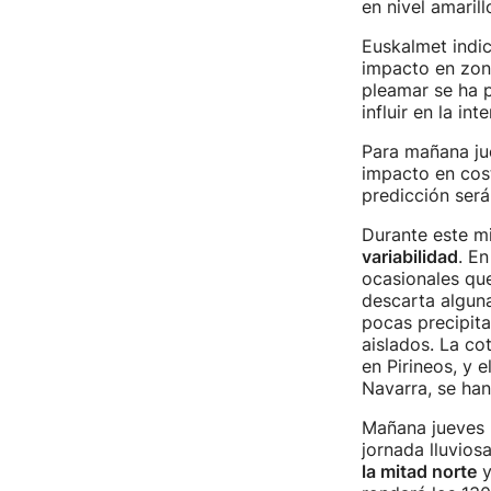
en nivel amarill
Euskalmet indi
impacto en zona
pleamar se ha p
influir en la in
Para mañana juev
impacto en cos
predicción será 
Durante este mi
variabilidad
. E
ocasionales que
descarta alguna
pocas precipita
aislados. La co
en Pirineos, y e
Navarra, se han
Mañana jueves p
jornada lluvios
la mitad norte
y