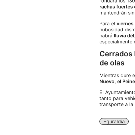
rondará los 130
rachas fuertes
mantendrán sin
Para el
viernes
nubosidad dismi
habrá
lluvia dé
especialmente en
Cerrados 
de olas
Mientras dure el
Nuevo, el Peine 
El Ayuntamient
tanto para veh
transporte a la 
Eguraldia