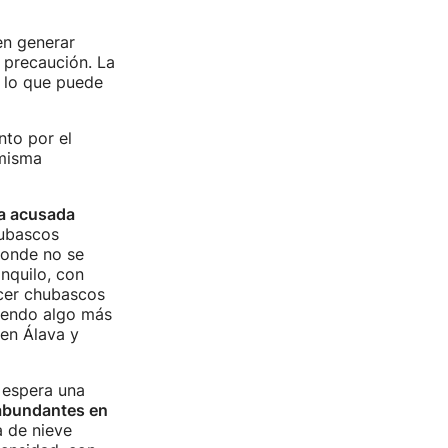
en generar
 precaución. La
, lo que puede
nto por el
 misma
a acusada
hubascos
donde no se
anquilo, con
ecer chubascos
diendo algo más
 en Álava y
e espera una
abundantes en
a de nieve