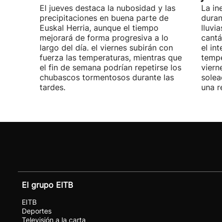
El jueves destaca la nubosidad y las
La in
precipitaciones en buena parte de
duran
Euskal Herria, aunque el tiempo
lluvi
mejorará de forma progresiva a lo
cantá
largo del día. el viernes subirán con
el in
fuerza las temperaturas, mientras que
tempe
el fin de semana podrían repetirse los
viern
chubascos tormentosos durante las
solea
tardes.
una r
El grupo EITB
EITB
Deportes
Televisión a la carta