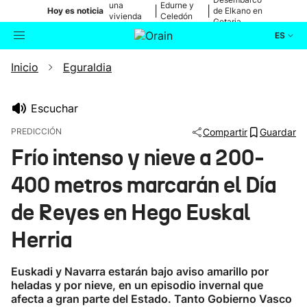
una
Edurne y
|
|
Hoy es noticia
de Elkano en
vivienda
Celedón
Getaria
de Bilbao
Txiki
ES
Inicio
Eguraldia
Actualidad
Buscador
Política
Escuchar
PREDICCIÓN
Compartir
Guardar
Cultura
Frío intenso y nieve a 200-
400 metros marcarán el Día
Ikusmiran
de Reyes en Hego Euskal
Eguraldia
Herria
Euskadi y Navarra estarán bajo aviso amarillo por
heladas y por nieve, en un episodio invernal que
afecta a gran parte del Estado. Tanto Gobierno Vasco