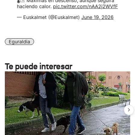
🌡📉 Máximas en descenso, aunque seguirá
haciendo calor.
pic.twitter.com/nAA2j2WVfF
— Euskalmet (@Euskalmet)
June 19, 2026
Eguraldia
Te puede interesar