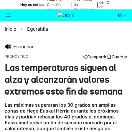
del 12
|
|
Hoy es noticia
Celedón
del
de
Txiki, en
desembarco
agosto
directo
de Elkano
ES
Inicio
Eguraldia
Actualidad
Buscador
Política
Escuchar
PRONÓSTICO
Compartir
Guardar
Cultura
Las temperaturas siguen al
alza y alcanzarán valores
Ikusmiran
extremos este fin de semana
Eguraldia
Las máximas superarán los 30 grados en amplias
zonas de Hego Euskal Herria durante los próximos
días y podrían rebasar los 40 grados el domingo.
Euskalmet prevé un fin de semana marcado por el
calor intenso, aunque también existe riesgo de