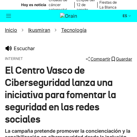
Fiestas de
|
|
Hoy es noticia
cáncer
12 de
La Blanca
colorrectal
agosto
ES
Inicio
Ikusmiran
Tecnología
Actualidad
Buscador
Política
Escuchar
INTERNET
Compartir
Guardar
Cultura
El Centro Vasco de
Ciberseguridad lanza una
Ikusmiran
iniciativa para fomentar la
Eguraldia
seguridad en las redes
sociales
La campaña pretende promover la concienciación y la