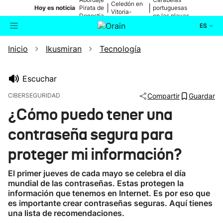
Celedón en
|
|
Hoy es noticia
Pirata de
portuguesas
Vitoria-
Donostia
en las playas
Gasteiz
ES
Inicio
Ikusmiran
Tecnología
Actualidad
Buscador
Política
Escuchar
CIBERSEGURIDAD
Compartir
Guardar
Cultura
¿Cómo puedo tener una
contraseña segura para
Ikusmiran
proteger mi información?
Eguraldia
El primer jueves de cada mayo se celebra el día
mundial de las contraseñas. Estas protegen la
información que tenemos en Internet. Es por eso que
es importante crear contraseñas seguras. Aquí tienes
una lista de recomendaciones.