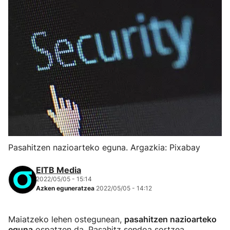
Pasahitzen nazioarteko eguna. Argazkia: Pixabay
EITB Media
2022/05/05 - 15:14
Azken eguneratzea
2022/05/05 - 14:12
Maiatzeko lehen ostegunean,
pasahitzen nazioarteko
eguna
ospatzen da. Pasahitz sendoa sortzea