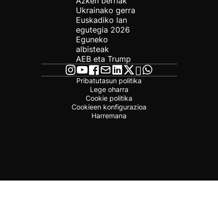
Azken berriak
Ukrainako gerra
Euskadiko lan
egutegia 2026
Eguneko
albisteak
AEB eta Trump
Pribatutasun politika
Lege oharra
Cookie politika
Cookieen konfigurazioa
Harremana