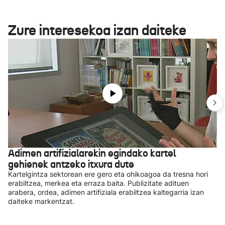
Zure interesekoa izan daiteke
Adimen artifizialarekin egindako kartel
gehienek antzeko itxura dute
Kartelgintza sektorean ere gero eta ohikoagoa da tresna hori
erabiltzea, merkea eta erraza baita. Publizitate adituen
arabera, ordea, adimen artifiziala erabiltzea kaltegarria izan
daiteke markentzat.