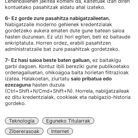
Lehenbailehen jakitea komeni da, kaltetuak izan diren
kontuetako pasahitzak aldatu ahal izateko.
6- Ez gorde zure pasahitza nabigatzaileetan.
Nabigatzaile moderno gehienek kredentzialak
gordetzeko aukera ematen dute gune batean saioa
hasten duzunean. Ez utzi hori egiten, beti ez baitaude
enkriptatuta. Horren ordez, erabili pasahitzen
administratzaile bat zure pasahitzak gordetzeko.
7- Ez hasi saioa beste baten gailuan,
ez baitakigu
garbi dagoen. Kontuz ibili bereziki gune publikoetako
ordenagailuetan, ohikoagoa baita horietan filtrazioak
izatea. Halakoetan, ziurtatu
saio pribatua edo
ezezaguna
hasten duzula
(Ctrl+Shift+N/Cmd+Shift+N). Horrela, nabigatzaileak
ez ditu kredentzialak, cookieak eta nabigazio-historia
gordeko.
Teknologia
Eguneko Titularrak
Zibererasoak
Internet