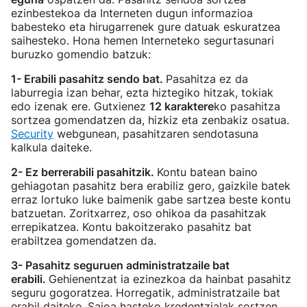
ezinbestekoa da Interneten dugun informazioa
babesteko eta hirugarrenek gure datuak eskuratzea
saihesteko. Hona hemen Interneteko segurtasunari
buruzko gomendio batzuk:
1- Erabili pasahitz sendo bat.
Pasahitza ez da
laburregia izan behar, ezta hiztegiko hitzak, tokiak
edo izenak ere. Gutxienez
12 karaktere
ko pasahitza
sortzea gomendatzen da, hizkiz eta zenbakiz osatua.
Security
webgunean, pasahitzaren sendotasuna
kalkula daiteke.
2- Ez berrerabili pasahitzik.
Kontu batean baino
gehiagotan pasahitz bera erabiliz gero, gaizkile batek
erraz lortuko luke baimenik gabe sartzea beste kontu
batzuetan. Zoritxarrez, oso ohikoa da pasahitzak
errepikatzea. Kontu bakoitzerako pasahitz bat
erabiltzea gomendatzen da.
3- Pasahitz seguruen administratzaile bat
erabili.
Gehienentzat ia ezinezkoa da hainbat pasahitz
seguru gogoratzea. Horregatik, administratzaile bat
erabil daiteke. Saioa hasteko kredentzialak sortzen,