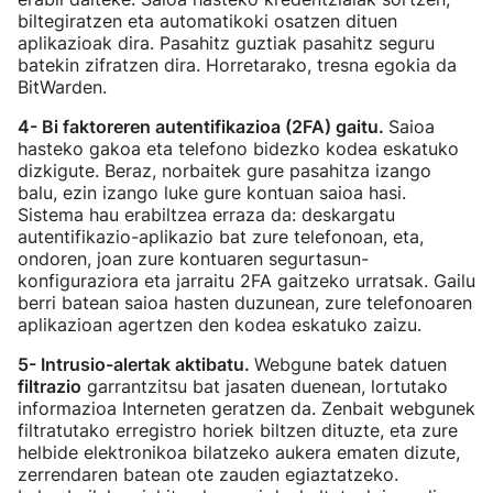
biltegiratzen eta automatikoki osatzen dituen
aplikazioak dira. Pasahitz guztiak pasahitz seguru
batekin zifratzen dira. Horretarako, tresna egokia da
BitWarden.
4- Bi faktoreren autentifikazioa (2FA) gaitu.
Saioa
hasteko gakoa eta telefono bidezko kodea eskatuko
dizkigute. Beraz, norbaitek gure pasahitza izango
balu, ezin izango luke gure kontuan saioa hasi.
Sistema hau erabiltzea erraza da: deskargatu
autentifikazio-aplikazio bat zure telefonoan, eta,
ondoren, joan zure kontuaren segurtasun-
konfiguraziora eta jarraitu 2FA gaitzeko urratsak. Gailu
berri batean saioa hasten duzunean, zure telefonoaren
aplikazioan agertzen den kodea eskatuko zaizu.
5- Intrusio-alertak aktibatu.
Webgune batek datuen
filtrazio
garrantzitsu bat jasaten duenean, lortutako
informazioa Interneten geratzen da. Zenbait webgunek
filtratutako erregistro horiek biltzen dituzte, eta zure
helbide elektronikoa bilatzeko aukera ematen dizute,
zerrendaren batean ote zauden egiaztatzeko.