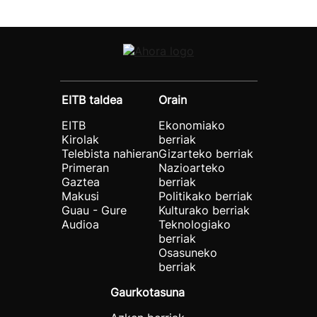
EITB taldea
Orain
EITB
Ekonomiako
Kirolak
berriak
Telebista nahieran
Gizarteko berriak
Primeran
Nazioarteko
Gaztea
berriak
Makusi
Politikako berriak
Guau - Gure
Kulturako berriak
Audioa
Teknologiako
berriak
Osasuneko
berriak
Gaurkotasuna