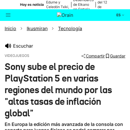
Edurne y
del 12
|
|
Hoy es noticia
de Elkano
Celedón Txiki,
de
en Getaria
en directo
agosto
ES
Inicio
Ikusmiran
Tecnología
Actualidad
Buscador
Política
Escuchar
VIDEOJUEGOS
Compartir
Guardar
Cultura
Sony sube el precio de
PlayStation 5 en varias
Ikusmiran
regiones del mundo por las
Eguraldia
"altas tasas de inflación
global"
En Europa la edición más avanzada de la consola con