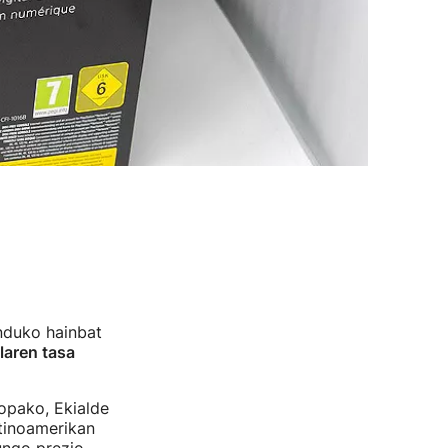
nduko hainbat
alaren tasa
opako, Ekialde
atinoamerikan