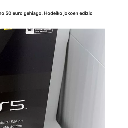
no 50 euro gehiago. Hodeiko jokoen edizio