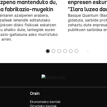
izpena mantenduko du,
enpresen eskura
na fabrikazio-mugekin
"Ilara luzea d
iniaren azalpenen arabera,
Basque Quantum (Bas
zaileek lehendik editatutako
gidatuta, sarbide pro
jokoen disko fisikoak eskatzen
zehaztu dute enpresa
itu ahalko dute, lantegiek euren
publikoen sarbidea er
kazio-gaitasuna asko murriztuko
 arren.
Orain
Ekonomiako berriak
Gizarteko berriak