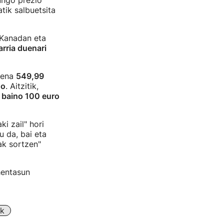
ungo prezio
atik salbuetsita
 Kanadan eta
arria duenari
tuena
549,99
go
. Aitzitik,
e baino 100 euro
i zail" hori
u da, bai eta
ak sortzen"
hentasun
k