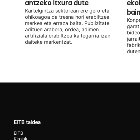
antzeko itxura dute
eko
Kartelgintza sektorean ere gero eta
bai
ohikoagoa da tresna hori erabiltzea,
Konpa
merkea eta erraza baita. Publizitate
garat
adituen arabera, ordea, adimen
bideo
artifiziala erabiltzea kaltegarria izan
jarra
daiteke markentzat.
fabri
duten
EITB taldea
EITB
Kirolak