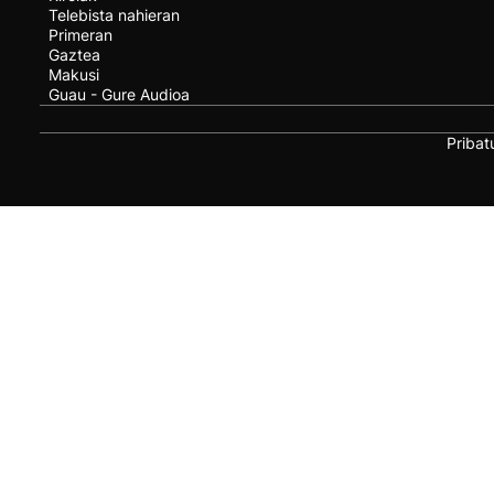
Telebista nahieran
Primeran
Gaztea
Makusi
Guau - Gure Audioa
Pribat