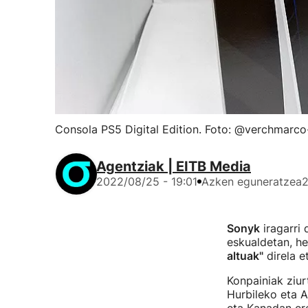
Consola PS5 Digital Edition. Foto: @verchmarco-
Agentziak | EITB Media
2022/08/25 - 19:01
Azken eguneratzea
2
Sonyk
iragarri 
eskualdetan, he
altuak"
direla et
Konpainiak ziur
Hurbileko eta A