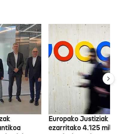
tzak
Europako Justiziak Googler
antikoa
ezarritako 4.125 milioi