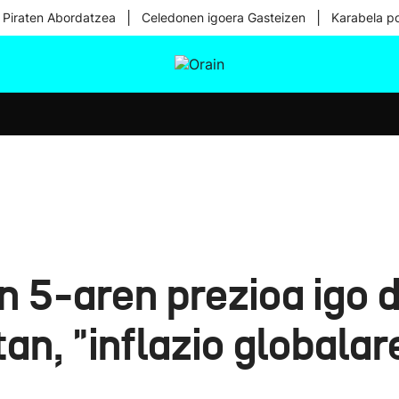
|
|
 Piraten Abordatzea
Celedonen igoera Gasteizen
Karabela p
tura
Ikusmiran
Egural
Osasuna
Teknologia
n 5-aren prezioa igo
an, "inflazio globalar