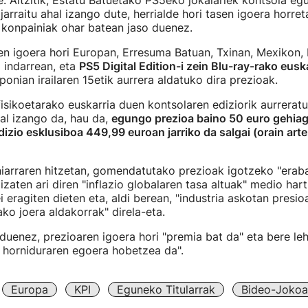
. Aitzitik, Estatu Batuetako PS5eko jokalariek kontsola eg
arraitu ahal izango dute, herrialde hori tasen igoera horret
 konpainiak ohar batean jaso duenez.
ren igoera hori Europan, Erresuma Batuan, Txinan, Mexikon,
 indarrean, eta
PS5 Digital Edition-i zein Blu-ray-rako eusk
aponian irailaren 15etik aurrera aldatuko dira prezioak.
isikoetarako euskarria duen kontsolaren ediziorik aurrera
hal izango da, hau da,
egungo prezioa baino 50 euro gehia
izio esklusiboa 449,99 euroan jarriko da salgai (orain art
iarraren hitzetan, gomendatutako prezioak igotzeko "erabak
zaten ari diren "inflazio globalaren tasa altuak" medio hart
i eragiten dieten eta, aldi berean, "industria askotan presio
ako joera aldakorrak" direla-eta.
duenez, prezioaren igoera hori "premia bat da" eta bere le
 horniduraren egoera hobetzea da".
Europa
KPI
Eguneko Titularrak
Bideo-Jokoa