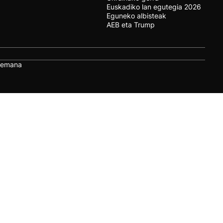
Euskadiko lan egutegia 2026
Eguneko albisteak
AEB eta Trump
remana