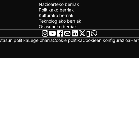
Nazioarteko berriak
Politikako berriak
Kulturako berriak
Teknologiako berriak
Osasuneko berriak
utasun politika
Lege oharra
Cookie politika
Cookieen konfigurazioa
Har