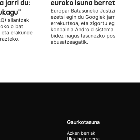
 jarri du:
euroko isuna berretsi du
aukagu"
Europar Batasuneko Justizia Auzitegi
ezetsi egin du Googlek jarritako
Q) aliantzak
errekurtsoa, eta zigortu egin du
tokolo bat
konpainia Android sistema eragileare
 eta erakunde
bidez nagusitasunezko posizioaz
razteko.
abusatzeagatik.
Gaurkotasuna
Azken berriak
Ukrainako gerra