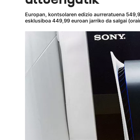
Europan, kontsolaren edizio aurreratuena 549,9
esklusiboa 449,99 euroan jarriko da salgai (ora