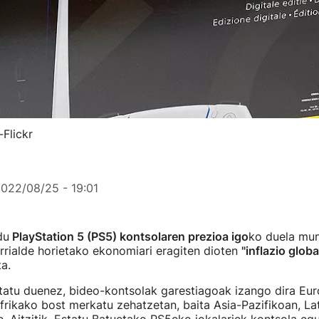
Flickr
022/08/25 - 19:01
du
PlayStation 5 (PS5) kontsolaren prezioa igo
ko duela mu
rrialde horietako ekonomiari eragiten dioten
"inflazio glob
a.
tatu duenez, bideo-kontsolak garestiagoak izango dira Eur
frikako bost merkatu zehatzetan, baita Asia-Pazifikoan, L