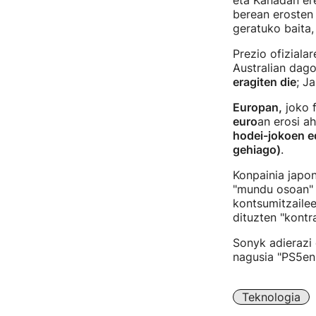
eta Kanadan ere
berean erosten j
geratuko baita,
Prezio ofiziala
Australian dago
eragiten die
; J
Europan,
joko f
euro
an erosi a
hodei-jokoen ed
gehiago)
.
Konpainia japon
"mundu osoan" i
kontsumitzailee
dituzten "kontr
Sonyk adierazi 
nagusia "PS5en
Teknologia