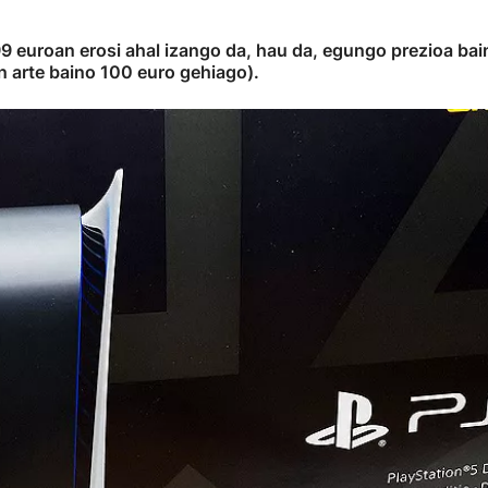
9 euroan erosi ahal izango da, hau da, egungo prezioa bai
in arte baino 100 euro gehiago).