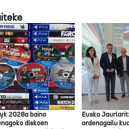
aiteke
yk 2028a baino
Eusko Jaurlari
enagoko diskoen
ordenagailu ku