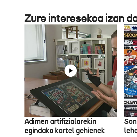
Zure interesekoa izan d
Adimen artifizialarekin
Son
egindako kartel gehienek
leh