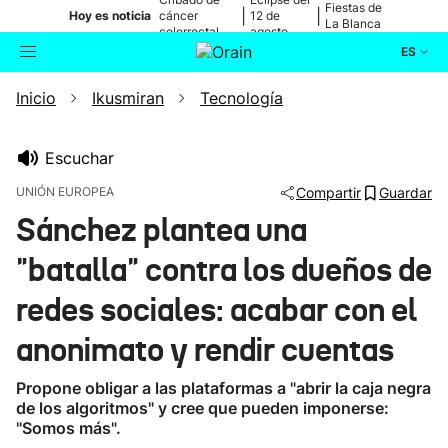
Fiestas de
|
|
Hoy es noticia
cáncer
12 de
La Blanca
colorrectal
agosto
ES
Inicio
Ikusmiran
Tecnología
Actualidad
Buscador
Política
Escuchar
UNIÓN EUROPEA
Compartir
Guardar
Cultura
Sánchez plantea una
"batalla" contra los dueños de
Ikusmiran
redes sociales: acabar con el
Eguraldia
anonimato y rendir cuentas
Propone obligar a las plataformas a "abrir la caja negra
de los algoritmos" y cree que pueden imponerse:
"Somos más".