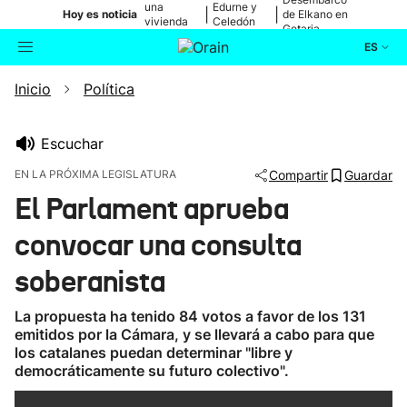
una
Edurne y
|
|
Hoy es noticia
de Elkano en
vivienda
Celedón
Getaria
de Bilbao
Txiki
ES
Inicio
Política
Actualidad
Buscador
Política
Escuchar
EN LA PRÓXIMA LEGISLATURA
Compartir
Guardar
Cultura
El Parlament aprueba
convocar una consulta
Ikusmiran
soberanista
Eguraldia
La propuesta ha tenido 84 votos a favor de los 131
emitidos por la Cámara, y se llevará a cabo para que
los catalanes puedan determinar "libre y
democráticamente su futuro colectivo".