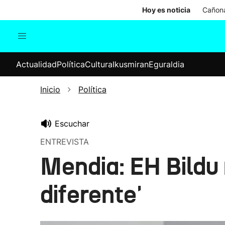
Hoy es noticia
Cañona
Actualidad
Política
Cul
Actualidad
Política
Cultura
Ikusmiran
Eguraldia
Sociedad
Elecciones
Economía
Inicio
Política
Internacional
Escuchar
ENTREVISTA
Mendia: EH Bildu
diferente'