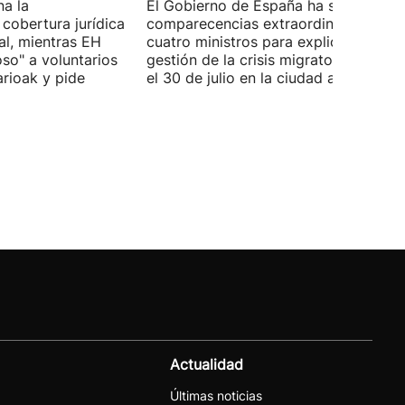
na la
El Gobierno de España ha solicitado l
 cobertura jurídica
comparecencias extraordinarias de l
al, mientras EH
cuatro ministros para explicar la
oso" a voluntarios
gestión de la crisis migratoria iniciad
arioak y pide
el 30 de julio en la ciudad autónoma.
Actualidad
Últimas noticias