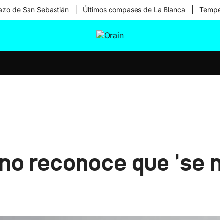
|
|
zo de San Sebastián
Últimos compases de La Blanca
Temper
tura
Ikusmiran
Egural
Salud
Tecnología
 no reconoce que 'se 