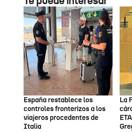
Te puede interesar
España restablece los
La F
controles fronterizos a los
cárc
viajeros procedentes de
ETA
Italia
Gre