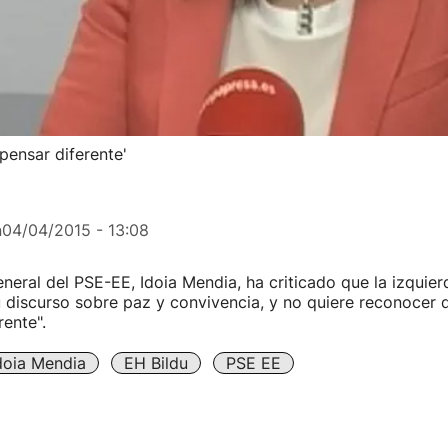
pensar diferente'
n
04/04/2015 - 13:08
eneral del PSE-EE, Idoia Mendia, ha criticado que la izquie
 discurso sobre paz y convivencia, y no quiere reconocer 
rente".
doia Mendia
EH Bildu
PSE EE