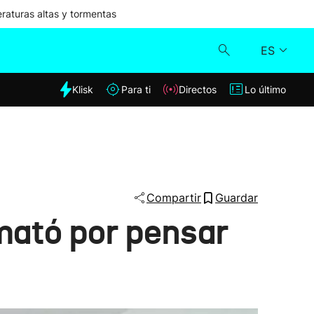
aturas altas y tormentas
ES
dia
Klisk
Para ti
Directos
Lo último
Klisk
Directos
Para ti
Compartir
Guardar
mató por pensar
Lo último