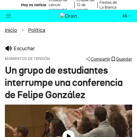
Fiestas de
|
|
Hoy es noticia
cáncer
12 de
La Blanca
colorrectal
agosto
ES
Inicio
Política
Actualidad
Buscador
Política
Escuchar
MOMENTOS DE TENSIÓN
Compartir
Guardar
Cultura
Un grupo de estudiantes
interrumpe una conferencia
Ikusmiran
de Felipe González
Eguraldia