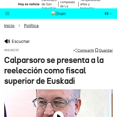
compases
|
|
Hoy es noticia
de San
altas y
de La
Sebastián
tormentas
Blanca
ES
Inicio
Política
Actualidad
Buscador
Política
Escuchar
ANUNCIO
Compartir
Guardar
Cultura
Calparsoro se presenta a la
reelección como fiscal
Ikusmiran
superior de Euskadi
Eguraldia