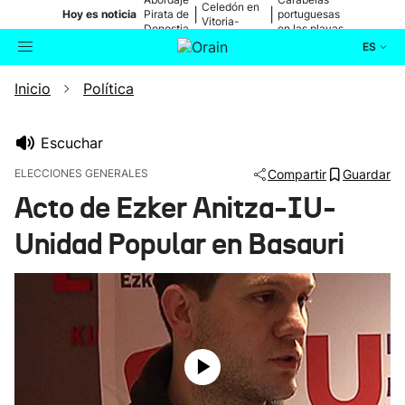
Celedón en
|
|
Hoy es noticia
Pirata de
portuguesas
Vitoria-
Donostia
en las playas
Gasteiz
ES
Inicio
Política
Actualidad
Buscador
Política
Escuchar
ELECCIONES GENERALES
Compartir
Guardar
Cultura
Acto de Ezker Anitza-IU-
Unidad Popular en Basauri
Ikusmiran
Eguraldia