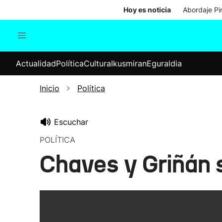
Hoy es noticia
Abordaje Pi
Actualidad
Política
Cul
Actualidad
Política
Cultura
Ikusmiran
Eguraldia
Sociedad
Elecciones
Economía
Inicio
Política
Internacional
Escuchar
POLÍTICA
Chaves y Griñán 