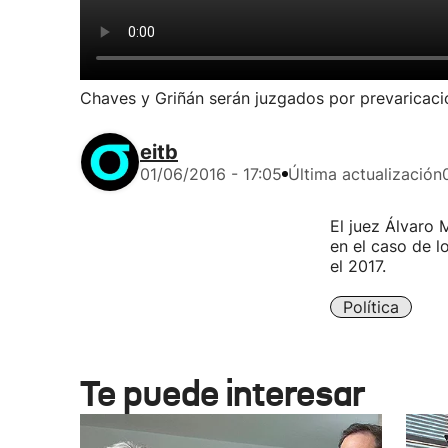
Chaves y Griñán serán juzgados por prevaricaci
eitb
01/06/2016 - 17:05
Última actualización
El juez Álvaro 
en el caso de l
el 2017.
Política
Te puede interesar