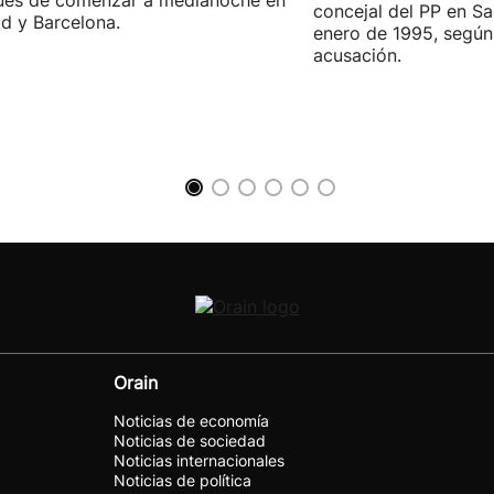
ués de comenzar a medianoche en
concejal del PP en S
d y Barcelona.
enero de 1995, según 
acusación.
Orain
Noticias de economía
Noticias de sociedad
Noticias internacionales
Noticias de política