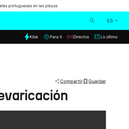
las portuguesas en las playas
ES
dia
Klisk
Para ti
Directos
Lo último
Klisk
Directos
Para ti
Compartir
Guardar
evaricación
Lo último