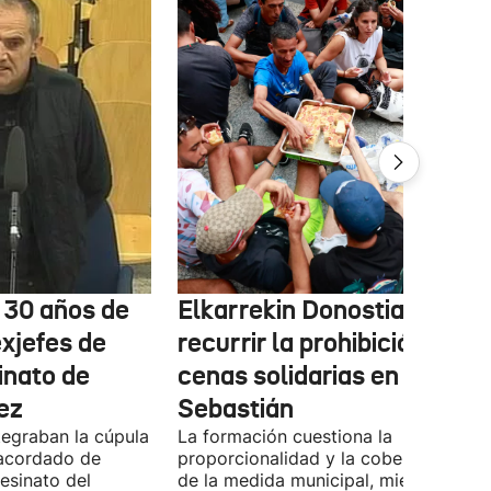
e 30 años de
Elkarrekin Donostia estudi
exjefes de
recurrir la prohibición de la
inato de
cenas solidarias en San
ez
Sebastián
tegraban la cúpula
La formación cuestiona la
 acordado de
proporcionalidad y la cobertura juríd
esinato del
de la medida municipal, mientras EH