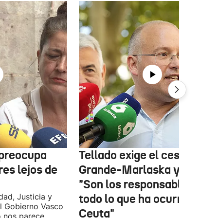
 preocupa
Tellado exige el cese de
es lejos de
Grande-Marlaska y Robles
"Son los responsables de
dad, Justicia y
todo lo que ha ocurrido en
l Gobierno Vasco
Ceuta"
o nos parece