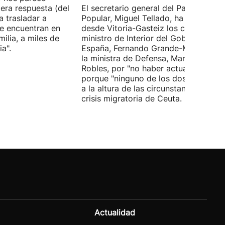
era respuesta (del
El secretario general del Partido
 trasladar a
Popular, Miguel Tellado, ha exigido
e encuentran en
desde Vitoria-Gasteiz los ceses del
ilia, a miles de
ministro de Interior del Gobierno de
a".
España, Fernando Grande-Marlaska, 
la ministra de Defensa, Margarita
Robles, por "no haber actuado" y
porque "ninguno de los dos ha estad
a la altura de las circunstancias" ante 
crisis migratoria de Ceuta.
Actualidad