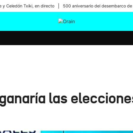
|
 y Celedón Txiki, en directo
500 aniversario del desembarco de
tura
Ikusmiran
Egural
Salud
Tecnología
anaría las eleccione