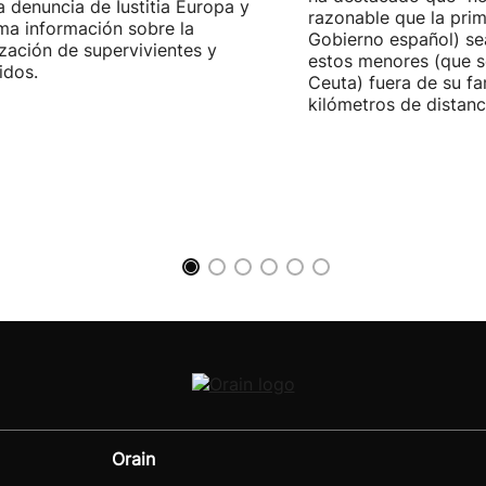
la denuncia de Iustitia Europa y
razonable que la prim
ma información sobre la
Gobierno español) sea
ización de supervivientes y
estos menores (que s
idos.
Ceuta) fuera de su fam
kilómetros de distanci
Orain