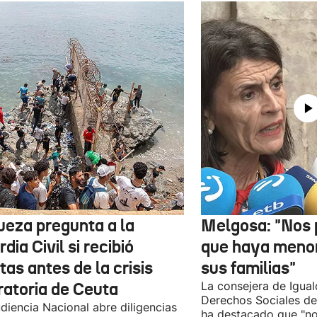
jueza pregunta a la
Melgosa: "Nos
dia Civil si recibió
que haya menor
tas antes de la crisis
sus familias"
ratoria de Ceuta
La consejera de Igual
Derechos Sociales de
diencia Nacional abre diligencias
ha destacado que "n