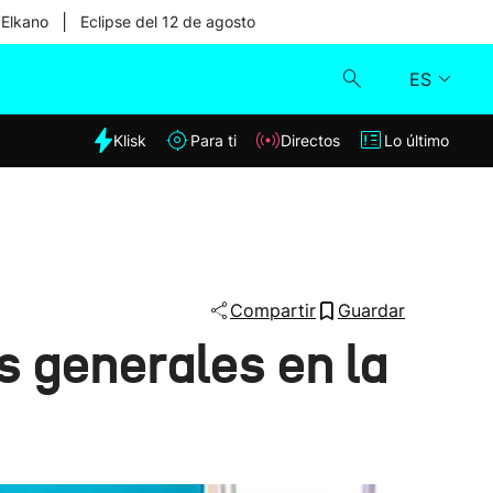
|
 Elkano
Eclipse del 12 de agosto
ES
dia
Klisk
Para ti
Directos
Lo último
Klisk
Directos
Para ti
Compartir
Guardar
s generales en la
Lo último