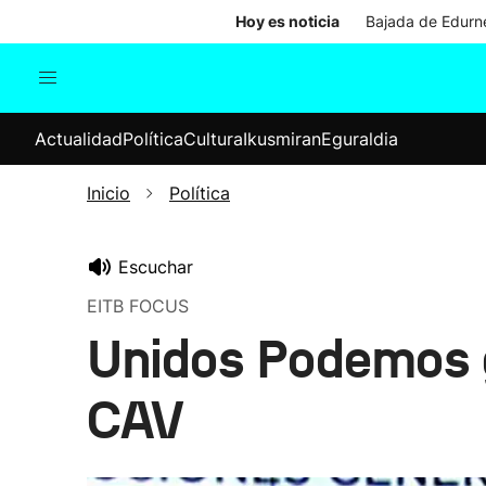
Hoy es noticia
Bajada de Edurne
Actualidad
Política
Cul
Actualidad
Política
Cultura
Ikusmiran
Eguraldia
Sociedad
Elecciones
Economía
Inicio
Política
Internacional
Escuchar
EITB FOCUS
Unidos Podemos g
CAV