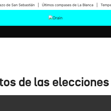
|
|
zo de San Sebastián
Últimos compases de La Blanca
Temper
tura
Ikusmiran
Egural
Salud
Tecnología
atos de las eleccione