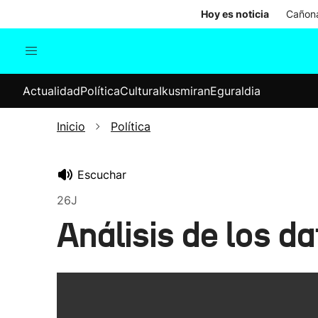
Hoy es noticia
Cañona
Actualidad
Política
Cul
Actualidad
Política
Cultura
Ikusmiran
Eguraldia
Sociedad
Elecciones
Economía
Inicio
Política
Internacional
Escuchar
26J
Análisis de los d