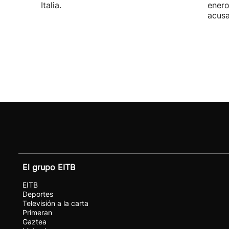
Italia.
enero
acusa
El grupo EITB
EITB
Deportes
Televisión a la carta
Primeran
Gaztea