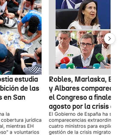
stia estudia
Robles, Marlaska, Bolaños
ibición de las
y Albares comparecerán e
s en San
el Congreso a finales de
agosto por la crisis de Ceu
na la
El Gobierno de España ha solicitado l
 cobertura jurídica
comparecencias extraordinarias de l
al, mientras EH
cuatro ministros para explicar la
oso" a voluntarios
gestión de la crisis migratoria iniciad