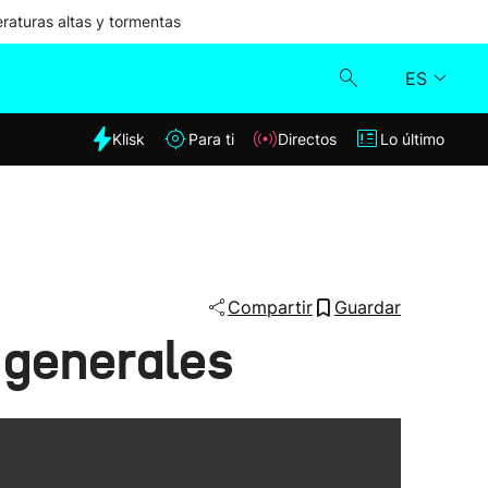
aturas altas y tormentas
ES
dia
Klisk
Para ti
Directos
Lo último
Klisk
Directos
Para ti
Compartir
Guardar
s generales
Lo último