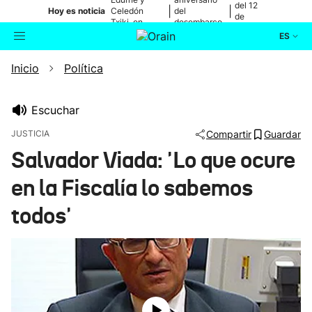
del 12
|
|
Hoy es noticia
Celedón
del
de
Txiki, en
desembarco
agosto
directo
de Elkano
ES
Inicio
Política
Actualidad
Buscador
Política
Escuchar
JUSTICIA
Compartir
Guardar
Cultura
Salvador Viada: 'Lo que ocure
en la Fiscalía lo sabemos
Ikusmiran
todos'
Eguraldia