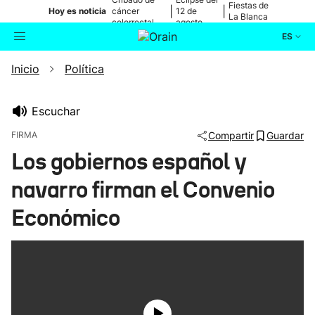
Fiestas de
|
|
Hoy es noticia
cáncer
12 de
La Blanca
colorrectal
agosto
ES
Inicio
Política
Actualidad
Buscador
Política
Escuchar
FIRMA
Compartir
Guardar
Cultura
Los gobiernos español y
navarro firman el Convenio
Ikusmiran
Económico
Eguraldia