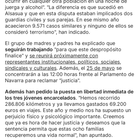
ocurrir en cualquier otra población en una noche de
juerga y alcohol". "La diferencia es que sucedió en
Alsasua y que en esta disputa estaban implicados dos
guardias civiles y sus parejas. En ese mismo año
acaecieron 9.571 casos similares y ninguno de ellos se
consideró terrorismo", han indicado.
El grupo de madres y padres ha explicado que
seguirán trabajando
"para que este despropósito
finalice" y
se reunirá próximamente con
representantes institucionales, políticos, sociales,
sindicales y culturales
. Además, el
25 de mayo
se
concentrarán a las 12:00 horas frente al Parlamento de
Navarra para reclamar "justicia".
Además han pedido la puesta en libertad inmediata de
los tres jóvenes encarcelados
. "Hemos recorrido
286.806 kilómetros y ya llevamos gastados 69.200
euros en viajes. Este año y medio nos ha supuesto un
perjuicio físico y psicológico importante. Creemos
que ya es hora de hacer justicia y deseamos que la
sentencia permita que estas ocho familias
recuperemos una vida normal", han apuntado.