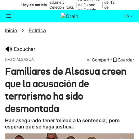
Edurne y
del 12
|
|
Hoy es noticia
de Elkano
Celedón Txiki,
de
en Getaria
en directo
agosto
ES
Inicio
Política
Actualidad
Buscador
Política
Escuchar
CASO ALSASUA
Compartir
Guardar
Cultura
Familiares de Alsasua creen
que la acusación de
Ikusmiran
terrorismo ha sido
Eguraldia
desmontada
Han asegurado tener 'miedo a la sentencia', pero
esperan que se haga justicia.