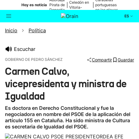
Celedón en
|
|
Hoy es noticia
Pirata de
portuguesas
Vitoria-
Donostia
en las playas
Gasteiz
ES
Inicio
Política
Actualidad
Buscador
Política
Escuchar
GOBIERNO DE PEDRO SÁNCHEZ
Compartir
Guardar
Cultura
Carmen Calvo,
vicepresidenta y ministra de
Ikusmiran
Igualdad
Eguraldia
Es doctora en Derecho Constitucional y fue la
negociadora en nombre del PSOE de la aplicación del
artículo 155 en Cataluña. Ha sido ministra de Cultura
es secretaria de Igualdad del PSOE.