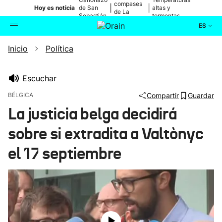
compases
|
|
Hoy es noticia
de San
altas y
de La
Sebastián
tormentas
Blanca
ES
Inicio
Política
Actualidad
Buscador
Política
Escuchar
BÉLGICA
Compartir
Guardar
Cultura
La justicia belga decidirá
sobre si extradita a Valtònyc
Ikusmiran
el 17 septiembre
Eguraldia