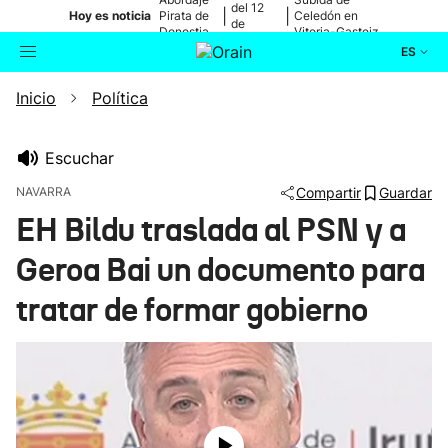
del 12
|
|
Hoy es noticia
Pirata de
Celedón en
de
Donostia
Vitoria-Gasteiz
agosto
ES
Inicio
Política
Actualidad
Buscador
Política
Escuchar
NAVARRA
Compartir
Guardar
Cultura
EH Bildu traslada al PSN y a
Geroa Bai un documento para
Ikusmiran
tratar de formar gobierno
Eguraldia