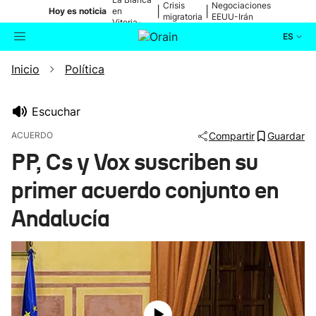
Crisis
Negociaciones
|
|
Hoy es noticia
en
migratoria
EEUU-Irán
Vitoria-
Gasteiz
ES
Inicio
Política
Actualidad
Buscador
Política
Escuchar
ACUERDO
Compartir
Guardar
Cultura
PP, Cs y Vox suscriben su
primer acuerdo conjunto en
Ikusmiran
Andalucía
Eguraldia