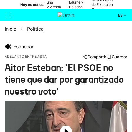
una
Edurne y
|
|
Hoy es noticia
de Elkano en
vivienda
Celedón
Getaria
de Bilbao
Txiki
ES
Inicio
Política
Actualidad
Buscador
Política
Escuchar
ADELANTO ENTREVISTA
Compartir
Guardar
Cultura
Aitor Esteban: 'El PSOE no
tiene que dar por garantizado
Ikusmiran
nuestro voto'
Eguraldia