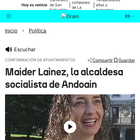
compases
|
|
Hoy es noticia
de San
altas y
de La
Sebastián
tormentas
Blanca
ES
Inicio
Política
Actualidad
Buscador
Política
Escuchar
CONFORMACIÓN DE AYUNTAMIENTOS
Compartir
Guardar
Cultura
Maider Lainez, la alcaldesa
socialista de Andoain
Ikusmiran
Eguraldia