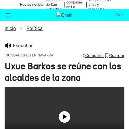
compases
|
|
Hoy es noticia
de San
altas y
de La
Sebastián
tormentas
Blanca
ES
Inicio
Política
Actualidad
Buscador
Política
Escuchar
INUNDACIONES EN NAVARRA
Compartir
Guardar
Cultura
Uxue Barkos se reúne con los
alcaldes de la zona
Ikusmiran
Eguraldia