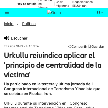
Crisis
Negociaciones
|
|
Hoy es noticia
en
migratoria
EEUU-Irán
Vitoria-
Gasteiz
ES
Inicio
Política
Actualidad
Buscador
Política
Escuchar
TERRORISMO YIHADISTA
Compartir
Guardar
Cultura
Urkullu reivindica aplicar el
'principio de centralidad de la
Ikusmiran
víctima'
Eguraldia
Ha participado en la tercera y última jornada del I
Congreso Internacional de Terrorismo Yihadista que
se celebra en Ficoba, Irun.
Urkullu durante su intervención en I Congreso