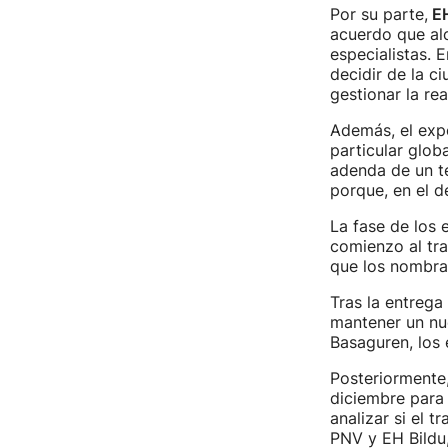
Por su parte,
EH
acuerdo que al
especialistas. E
decidir de la c
gestionar la re
Además, el exp
particular glo
adenda de un te
porque, en el d
La fase de los 
comienzo al trab
que los nombrar
Tras la entrega
mantener un nue
Basaguren, los 
Posteriormente,
diciembre para 
analizar si el 
PNV y EH Bildu,