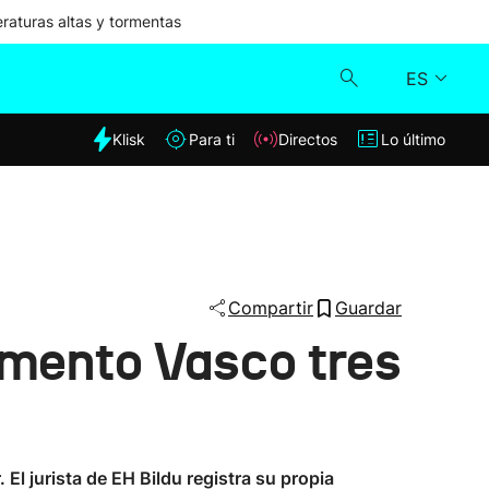
aturas altas y tormentas
ES
dia
Klisk
Para ti
Directos
Lo último
Klisk
Directos
Para ti
Compartir
Guardar
amento Vasco tres
Lo último
l jurista de EH Bildu registra su propia