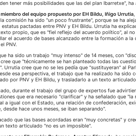
den tener más posibilidades que las del plan Ibarretxe", ha
 miembro del equipo propuesto por EH Bildu, Iñigo Urrutia
,
 la comisión ha sido "un poco frustrante", porque se ha alej
estatus pactadas entre PNV y EH Bildu. Urrutia ha explic
xto propio, que es "fiel reflejo del acuerdo político", al n
lar el acuerdo de bases alcanzado entre la formación a la 
el PNV.
ue ha sido un trabajo "muy intenso" de 14 meses, con "dis
y cree que "técnicamente se han planteado todas las cuesti
". Urrutia cree que no se les pedía que "sustituyeran" al Pa
esde esa perspectiva, el trabajo que ha realizado ha sido 
do por PNV y EH Bildu, y trasladarlo a un texto articulado
ado, durante el trabajo del grupo de expertos fue advirti
tiones que era necesario "clarificar" y ha señalado que "la 
ual a igual con el Estado, una relación de confederación, ex
, desde hace unos meses, se iban separando".
tacado que las bases acordadas eran "muy concretas" y cre
un texto articulado "no es un imposible".