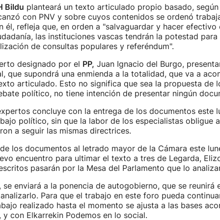
 Bildu
planteará un texto articulado propio basado, según 
canzó con PNV y sobre cuyos contenidos se ordenó trabaja
n él, refleja que, en orden a "salvaguardar y hacer efectivo
iudadanía, las instituciones vascas tendrán la potestad para 
alización de consultas populares y referéndum".
erto designado por el
PP,
Juan Ignacio del Burgo, presenta
bal, que supondrá una enmienda a la totalidad, que va a a
xto articulado. Esto no significa que sea la propuesta de 
ebate político, no tiene intención de presentar ningún doc
expertos concluye con la entrega de los documentos este l
ajo político, sin que la labor de los especialistas obligue a
on a seguir las mismas directrices.
 de los documentos al letrado mayor de la Cámara este lun
vo encuentro para ultimar el texto a tres de Legarda, Eli
escritos pasarán por la Mesa del Parlamento que lo analizar
 se enviará a la ponencia de autogobierno, que se reunirá e
analizarlo. Para que el trabajo en este foro pueda continua
trabajo realizado hasta el momento se ajusta a las bases ac
 y con Elkarrekin Podemos en lo social.