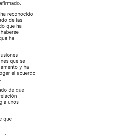
 afirmado.
 ha reconocido
ado de las
ado que ha
o haberse
que ha
cusiones
ones que se
rlamento y ha
coger el acuerdo
.
endo de que
relación
igía unos
e que