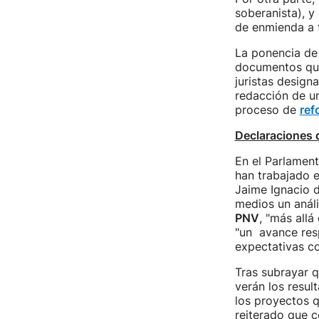
soberanista), y
de enmienda a t
La ponencia de 
documentos que
juristas design
redacción de u
proceso de
ref
Declaraciones 
En el Parlament
han trabajado e
Jaime Ignacio d
medios un anális
PNV
, "más allá
"un avance res
expectativas c
Tras subrayar q
verán los resul
los proyectos q
reiterado que c