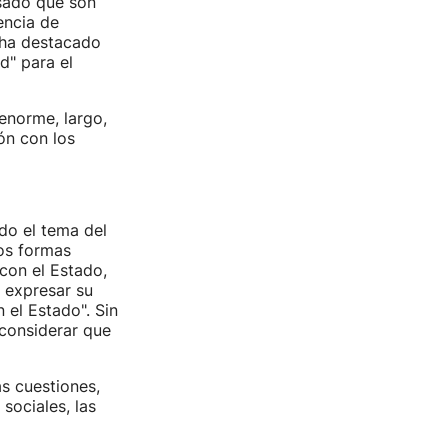
isado que son
encia de
 ha destacado
d" para el
enorme, largo,
ón con los
ido el tema del
dos formas
on el Estado,
a expresar su
 el Estado". Sin
 considerar que
s cuestiones,
sociales, las