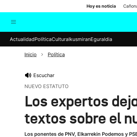
Hoy es noticia
Cañona
Actualidad
Política
Cul
Actualidad
Política
Cultura
Ikusmiran
Eguraldia
Sociedad
Elecciones
Economía
Inicio
Política
Internacional
Escuchar
NUEVO ESTATUTO
Los expertos dej
textos sobre el n
Los ponentes de PNV, Elkarrekin Podemos y PSE p