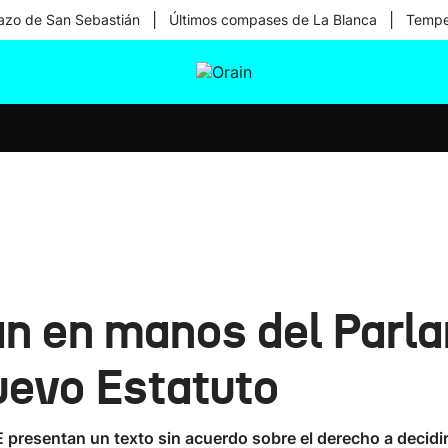
|
|
zo de San Sebastián
Últimos compases de La Blanca
Temper
tura
Ikusmiran
Egural
Salud
Tecnología
an en manos del Parl
uevo Estatuto
resentan un texto sin acuerdo sobre el derecho a decidir. E