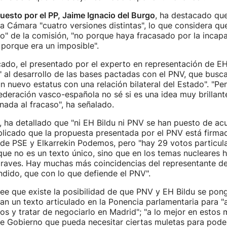
uesto por el PP, Jaime Ignacio del Burgo
, ha destacado qu
a Cámara "cuatro versiones distintas", lo que considera qu
o" de la comisión, "no porque haya fracasado por la incap
porque era un imposible".
ado, el presentado por el experto en representación de EH
 al desarrollo de las bases pactadas con el PNV, que busca 
n nuevo estatus con una relación bilateral del Estado". "P
deración vasco-española no sé si es una idea muy brillant
ada al fracaso", ha señalado.
, ha detallado que "ni EH Bildu ni PNV se han puesto de ac
plicado que la propuesta presentada por el PNV está firma
de PSE y Elkarrekin Podemos, pero "hay 29 votos particula
 que no es un texto único, sino que en los temas nucleares 
graves. Hay muchas más coincidencias del representante de
dido, que con lo que defiende el PNV".
ee que existe la posibilidad de que PNV y EH Bildu se pon
an un texto articulado en la Ponencia parlamentaria para "
os y tratar de negociarlo en Madrid"; "a lo mejor en estos
e Gobierno que pueda necesitar ciertas muletas para poder