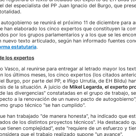
 el del especialista del PP Juan Ignacio del Burgo, que pre
otalidad.
autogobierno se reunirá el próximo 11 de diciembre para an
 han elaborado los cinco expertos que constituyen la com
ados por los grupos parlamentarios y a los que se les enco
n nuevo texto articulado, según han informado fuentes con
orma estatutaria
.
de los expertos
o Vasco, al reunirse para entregar al letrado mayor los tex
n los últimos meses, los cinco expertos (los citados anter
el Burgo, por parte del PP, e Iñigo Urrutia, de EH Bildu) ha
is de la situación. A juicio de
Mikel Legarda, el experto pr
 de las divergencias" constatadas en el grupo de trabajo, s
pecto a la renovación de un nuevo pacto de autogobierno",
omo grupo técnico "se han cumplido".
ue han trabajado "de manera honesta", ha indicado que est
tados de los distintos proyectos técnicos". Ha destacado 
ue tienen complejidad", este "requiere de un esfuerzo y ti
onsidera que el trabajo realizado supone "un avance".