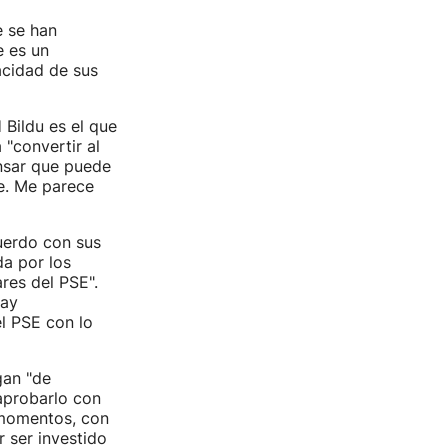
e se han
e es un
acidad de sus
 Bildu es el que
"convertir al
ensar que puede
e. Me parece
uerdo con sus
da por los
res del PSE".
hay
l PSE con lo
gan "de
aprobarlo con
 momentos, con
 ser investido