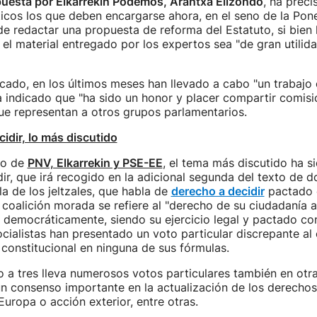
puesta por Elkarrekin Podemos, Arantxa Elizondo
, ha prec
ticos los que deben encargarse ahora, en el seno de la Pon
e redactar una propuesta de reforma del Estatuto, si bien
el material entregado por los expertos sea "de gran utilida
ado, en los últimos meses han llevado a cabo "un trabajo 
a indicado que "ha sido un honor y placer compartir comisi
e representan a otros grupos parlamentarios.
cidir, lo más discutido
to de
PNV, Elkarrekin y PSE-EE
, el tema más discutido ha s
ir, que irá recogido en la adicional segunda del texto de 
la de los jeltzales, que habla de
derecho a decidir
pactado c
 coalición morada se refiere al "derecho de su ciudadanía 
y democráticamente, siendo su ejercicio legal y pactado con
cialistas han presentado un voto particular discrepante al
 constitucional en ninguna de sus fórmulas.
a tres lleva numerosos votos particulares también en otra
n consenso importante en la actualización de los derechos 
Europa o acción exterior, entre otras.