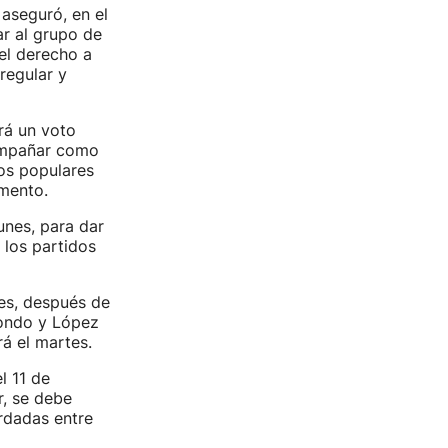
aseguró, en el
r al grupo de
 el derecho a
regular y
rá un voto
compañar como
los populares
umento.
unes, para dar
 los partidos
es, después de
zondo y López
á el martes.
l 11 de
r, se debe
ordadas entre