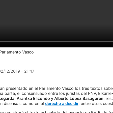
l Parlamento Vasco
02/12/2019 - 21:47
han presentado en el Parlamento Vasco los tres textos sobr
na parte, el consensuado entre los juristas del PNV, Elkarr
Legarda, Arantxa Elizondo y Alberto López Basaguren
, res
en disensos, como en el
derecho a decidir
, entre otras cues
 se registrará el texto articulado del experto de EH Bildu (