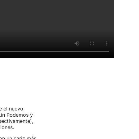
e el nuevo
ekin Podemos y
pectivamente),
tiones.
con un cariz más