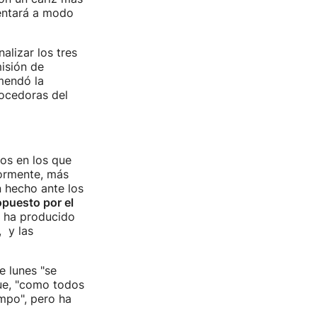
sentará a modo
alizar los tres
isión de
mendó la
ocedoras del
tos en los que
iormente, más
n hecho ante los
opuesto por el
e ha producido
 y las
e lunes "se
que, "como todos
empo", pero ha