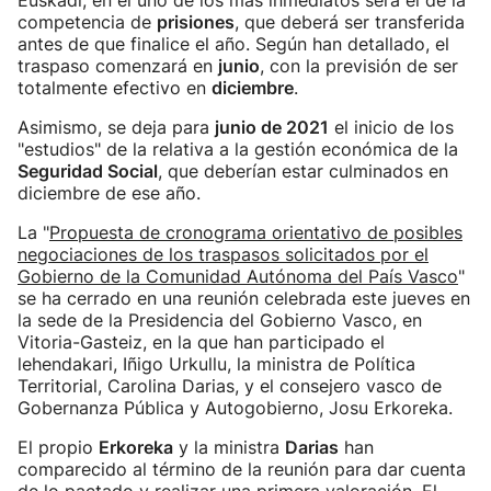
Euskadi, en el uno de los más inmediatos será el de la
competencia de
prisiones
, que deberá ser transferida
antes de que finalice el año. Según han detallado, el
traspaso comenzará en
junio
, con la previsión de ser
totalmente efectivo en
diciembre
.
Asimismo, se deja para
junio de 2021
el inicio de los
"estudios" de la relativa a la gestión económica de la
Seguridad Social
, que deberían estar culminados en
diciembre de ese año.
La "
Propuesta de cronograma orientativo de posibles
negociaciones de los traspasos solicitados por el
Gobierno de la Comunidad Autónoma del País Vasco
"
se ha cerrado en una reunión celebrada este jueves en
la sede de la Presidencia del Gobierno Vasco, en
Vitoria-Gasteiz, en la que han participado el
lehendakari, Iñigo Urkullu, la ministra de Política
Territorial, Carolina Darias, y el consejero vasco de
Gobernanza Pública y Autogobierno, Josu Erkoreka.
El propio
Erkoreka
y la ministra
Darias
han
comparecido al término de la reunión para dar cuenta