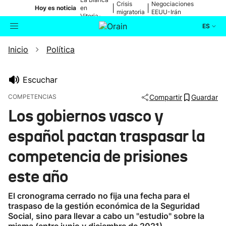
Crisis
Negociaciones
|
|
Hoy es noticia
en
migratoria
EEUU-Irán
Vitoria-
Gasteiz
ES
Inicio
Política
Actualidad
Buscador
Política
Escuchar
COMPETENCIAS
Compartir
Guardar
Cultura
Los gobiernos vasco y
español pactan traspasar la
Ikusmiran
competencia de prisiones
Eguraldia
este año
El cronograma cerrado no fija una fecha para el
traspaso de la gestión económica de la Seguridad
Social, sino para llevar a cabo un "estudio" sobre la