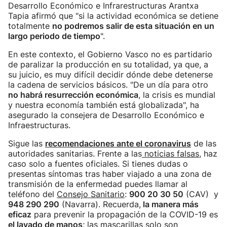
Desarrollo Económico e Infrarestructuras Arantxa
Tapia afirmó que "si la actividad económica se detiene
totalmente
no podremos salir de esta situación en un
largo periodo de tiempo
".
En este contexto, el Gobierno Vasco no es partidario
de paralizar la producción en su totalidad, ya que, a
su juicio, es muy difícil decidir dónde debe detenerse
la cadena de servicios básicos. "De un día para otro
no habrá resurrección económica
, la crisis es mundial
y nuestra economía también está globalizada", ha
asegurado la consejera de Desarrollo Económico e
Infraestructuras.
Sigue las
recomendacione
s ante el coronavirus
de las
autoridades sanitarias. Frente a las
noticias falsas
, haz
caso solo a fuentes oficiales. Si tienes dudas o
presentas síntomas tras haber viajado a una zona de
transmisión de la enfermedad puedes llamar al
teléfono del
Consejo Sanitario
:
900 20 30 50
(CAV) y
948 290 290
(Navarra). Recuerda,
la manera más
eficaz
para prevenir la propagación de la COVID-19 es
el lavado de manos
; las mascarillas solo son