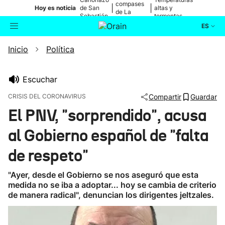
compases
|
|
Hoy es noticia
de San
altas y
de La
Sebastián
tormentas
Blanca
ES
Inicio
Política
Actualidad
Buscador
Política
Escuchar
CRISIS DEL CORONAVIRUS
Compartir
Guardar
Cultura
El PNV, "sorprendido", acusa
al Gobierno español de "falta
Ikusmiran
de respeto"
Eguraldia
"Ayer, desde el Gobierno se nos aseguró que esta
medida no se iba a adoptar... hoy se cambia de criterio
de manera radical", denuncian los dirigentes jeltzales.