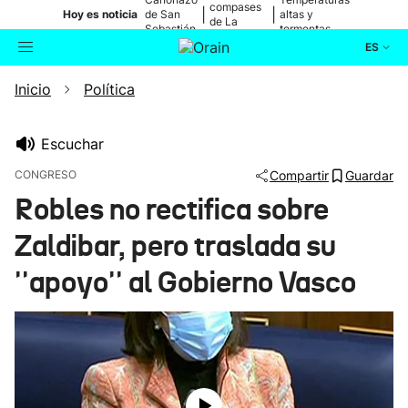
compases
|
|
Hoy es noticia
de San
altas y
de La
Sebastián
tormentas
Blanca
ES
Inicio
Política
Actualidad
Buscador
Política
Escuchar
CONGRESO
Compartir
Guardar
Cultura
Robles no rectifica sobre
Zaldibar, pero traslada su
Ikusmiran
''apoyo'' al Gobierno Vasco
Eguraldia