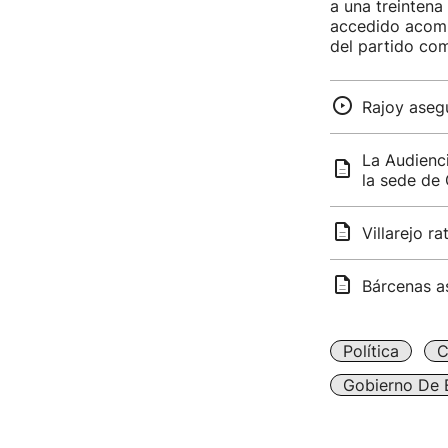
a una treintena
accedido acomp
del partido co
Rajoy asegu
La Audienc
la sede de
Villarejo r
Bárcenas as
Política
C
Gobierno De 