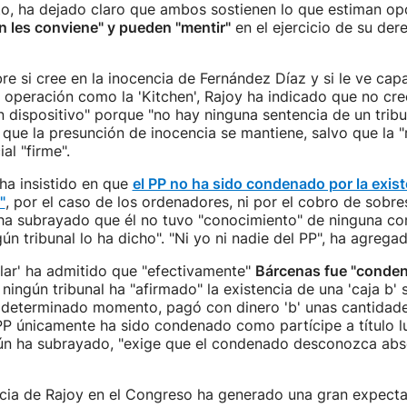
to, ha dejado claro que ambos sostienen lo que estiman op
n les conviene" y pueden "mentir"
en el ejercicio de su der
e si cree en la inocencia de Fernández Díaz y si le ve cap
operación como la 'Kitchen', Rajoy ha indicado que no cre
dispositivo" porque "no hay ninguna sentencia de un tribu
que la presunción de inocencia se mantiene, salvo que la 
al "firme".
ha insistido en que
el PP no ha sido condenado por la exist
"
, por el caso de los ordenadores, ni por el cobro de sobre
ha subrayado que él no tuvo "conocimiento" de ninguna co
gún tribunal lo ha dicho". "Ni yo ni nadie del PP", ha agregad
ular' ha admitido que "efectivamente"
Bárcenas fue "conde
ningún tribunal ha "afirmado" la existencia de una 'caja b' 
n determinado momento, pagó con dinero 'b' unas cantidad
PP únicamente ha sido condenado como partícipe a título lu
gún ha subrayado, "exige que el condenado desconozca ab
ia de Rajoy en el Congreso ha generado una gran expecta