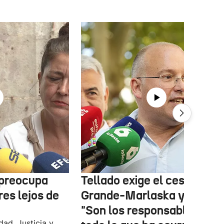
 preocupa
Tellado exige el cese de
es lejos de
Grande-Marlaska y Robles
"Son los responsables de
dad, Justicia y