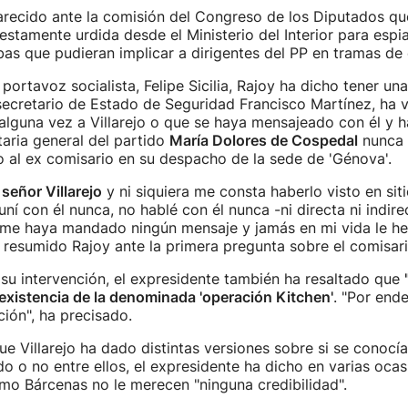
recido ante la comisión del Congreso de los Diputados que
stamente urdida desde el Ministerio del Interior para espi
bas que pudieran implicar a dirigentes del PP en tramas de
portavoz socialista, Felipe Sicilia, Rajoy ha dicho tener un
secretario de Estado de Seguridad Francisco Martínez, ha v
 alguna vez a Villarejo o que se haya mensajeado con él y
taria general del partido
María Dolores de Cospedal
nunca l
o al ex comisario en su despacho de la sede de 'Génova'.
señor Villarejo
y ni siquiera me consta haberlo visto en sit
uní con él nunca, no hablé con él nunca -ni directa ni indir
me haya mandado ningún mensaje y jamás en mi vida le he
 resumido Rajoy ante la primera pregunta sobre el comisari
su intervención, el expresidente también ha resaltado que
existencia de la denominada 'operación Kitchen'
. "Por end
ción", ha precisado.
ue Villarejo ha dado distintas versiones sobre si se conocí
do o no entre ellos, el expresidente ha dicho en varias oca
mo Bárcenas no le merecen "ninguna credibilidad".