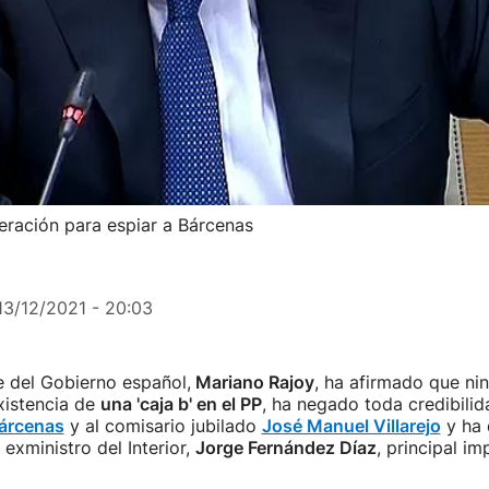
peración para espiar a Bárcenas
13/12/2021 - 20:03
e del Gobierno español,
Mariano Rajoy
, ha afirmado que nin
xistencia de
una 'caja b' en el PP
, ha negado toda credibilid
Bárcenas
y al comisario jubilado
José Manuel Villarejo
y ha 
 exministro del Interior,
Jorge Fernández Díaz
, principal im