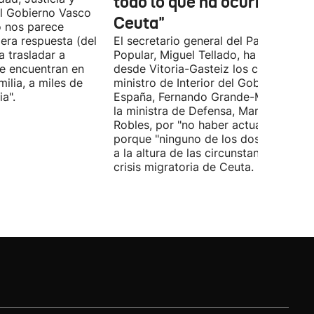
todo lo que ha ocurrido en
l Gobierno Vasco
Ceuta"
o nos parece
era respuesta (del
El secretario general del Partido
 trasladar a
Popular, Miguel Tellado, ha exigido
e encuentran en
desde Vitoria-Gasteiz los ceses del
ilia, a miles de
ministro de Interior del Gobierno de
a".
España, Fernando Grande-Marlaska, 
la ministra de Defensa, Margarita
Robles, por "no haber actuado" y
porque "ninguno de los dos ha estad
a la altura de las circunstancias" ante 
crisis migratoria de Ceuta.