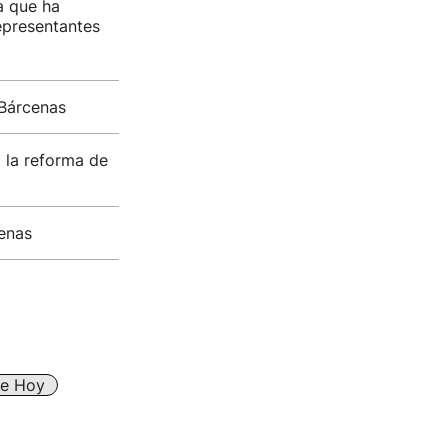
a que ha
epresentantes
 Bárcenas
 la reforma de
cenas
De Hoy