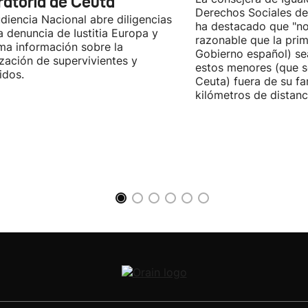
ratoria de Ceuta
Derechos Sociales de
diencia Nacional abre diligencias
ha destacado que "n
la denuncia de Iustitia Europa y
razonable que la prim
ma información sobre la
Gobierno español) sea
ización de supervivientes y
estos menores (que s
idos.
Ceuta) fuera de su fam
kilómetros de distanci