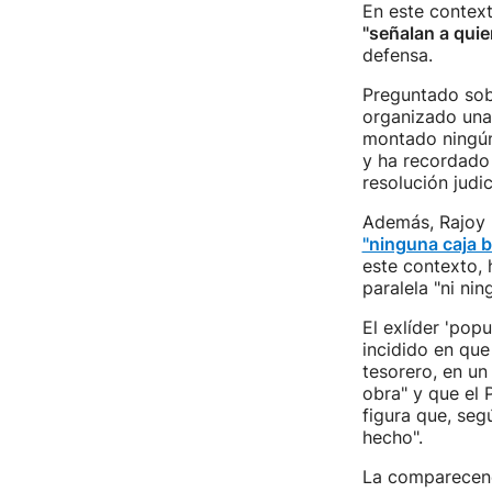
En este contex
"señalan a quie
defensa.
Preguntado sobr
organizado una 
montado ningún 
y ha recordado 
resolución judici
Además, Rajoy 
"ninguna caja b
este contexto, 
paralela "ni nin
El exlíder 'pop
incidido en que 
tesorero, en u
obra" y que el 
figura que, se
hecho".
La comparecenc