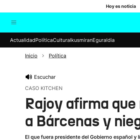
Hoy es noticia
Actualidad
Política
Cul
Actualidad
Política
Cultura
Ikusmiran
Eguraldia
Sociedad
Elecciones
Economía
Inicio
Política
Internacional
Escuchar
CASO KITCHEN
Rajoy afirma que n
a Bárcenas y niega
El que fuera presidente del Gobierno español y l