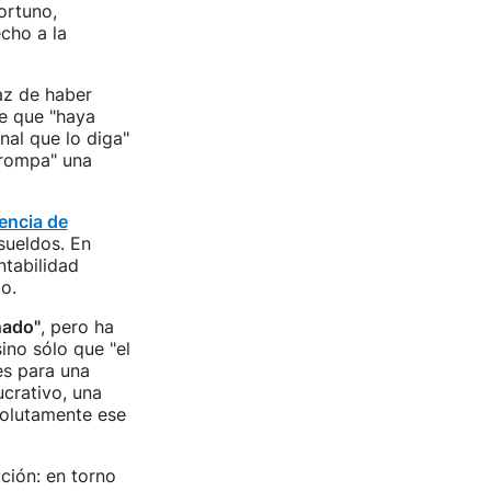
ortuno,
echo a la
az de haber
e que "haya
nal que lo diga"
"rompa" una
encia de
sueldos. En
ntabilidad
o.
nado"
, pero ha
sino sólo que "el
es para una
crativo, una
solutamente ese
ción: en torno