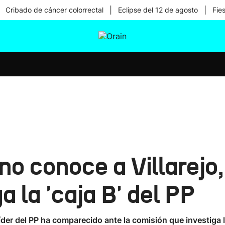
|
|
Cribado de cáncer colorrectal
Eclipse del 12 de agosto
Fie
tura
Ikusmiran
Egural
Salud
Tecnología
o conoce a Villarejo, 
 la 'caja B' del PP
íder del PP ha comparecido ante la comisión que investiga l