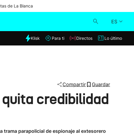
stas de La Blanca
ES
dia
Klisk
Para ti
Directos
Lo último
Klisk
Directos
Para ti
Compartir
Guardar
quita credibilidad
Lo último
a trama parapolicial de espionaje al extesorero