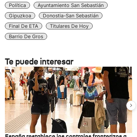
Política
Ayuntamiento San Sebastián
Gipuzkoa
Donostia-San Sebastián
Final De ETA
Titulares De Hoy
Barrio De Gros
Te puede interesar
España restablece los controles fronterizos a