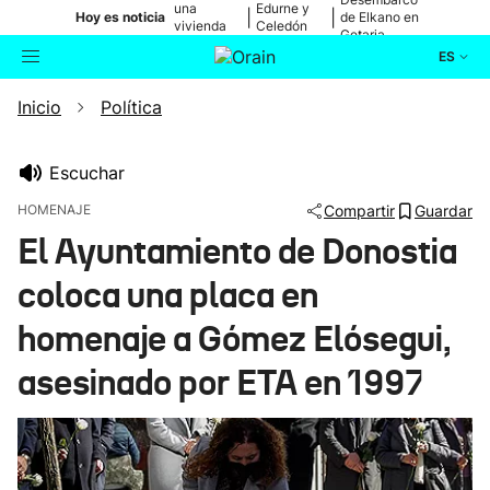
una
Edurne y
|
|
Hoy es noticia
de Elkano en
vivienda
Celedón
Getaria
de Bilbao
Txiki
ES
Inicio
Política
Actualidad
Buscador
Política
Escuchar
HOMENAJE
Compartir
Guardar
Cultura
El Ayuntamiento de Donostia
coloca una placa en
Ikusmiran
homenaje a Gómez Elósegui,
Eguraldia
asesinado por ETA en 1997