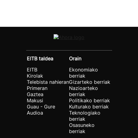
EITB taldea
Orain
EITB
Ekonomiako
Kirolak
berriak
Telebista nahieran
Gizarteko berriak
Primeran
Nazioarteko
Gaztea
berriak
Makusi
Politikako berriak
Guau - Gure
Kulturako berriak
Audioa
Teknologiako
berriak
Osasuneko
berriak