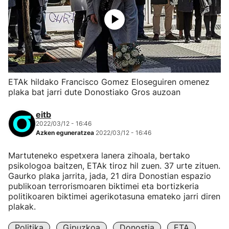
ETAk hildako Francisco Gomez Eloseguiren omenez
plaka bat jarri dute Donostiako Gros auzoan
eitb
2022/03/12 - 16:46
Azken eguneratzea
2022/03/12 - 16:46
Martuteneko espetxera lanera zihoala, bertako
psikologoa baitzen, ETAk tiroz hil zuen. 37 urte zituen.
Gaurko plaka jarrita, jada, 21 dira Donostian espazio
publikoan terrorismoaren biktimei eta bortizkeria
politikoaren biktimei agerikotasuna emateko jarri diren
plakak.
Politika
Gipuzkoa
Donostia
ETA