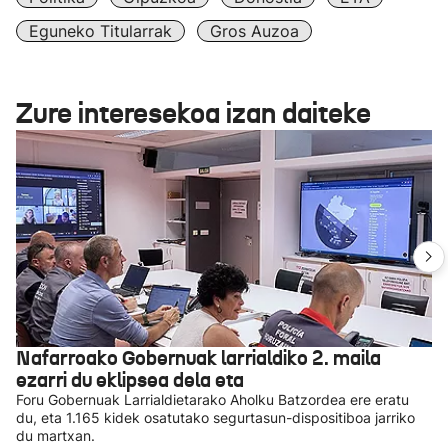
Eguneko Titularrak
Gros Auzoa
Zure interesekoa izan daiteke
Nafarroako Gobernuak larrialdiko 2. maila
ezarri du eklipsea dela eta
Foru Gobernuak Larrialdietarako Aholku Batzordea ere eratu
du, eta 1.165 kidek osatutako segurtasun-dispositiboa jarriko
du martxan.