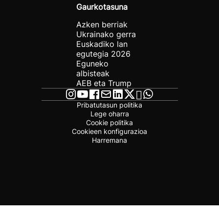
Gaurkotasuna
Azken berriak
Ukrainako gerra
Euskadiko lan
egutegia 2026
Eguneko
albisteak
AEB eta Trump
Pribatutasun politika
Lege oharra
Cookie politika
Cookieen konfigurazioa
Harremana