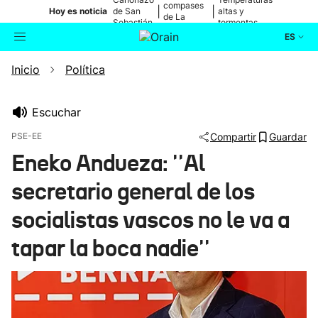
compases
|
|
Hoy es noticia
de San
altas y
de La
Sebastián
tormentas
Blanca
ES
Inicio
Política
Actualidad
Buscador
Política
Escuchar
PSE-EE
Compartir
Guardar
Cultura
Eneko Andueza: ''Al
secretario general de los
Ikusmiran
socialistas vascos no le va a
Eguraldia
tapar la boca nadie''