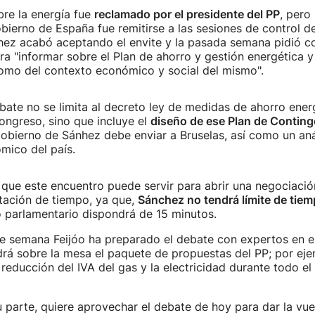
re la energía fue
reclamado por el presidente del PP
, pero
bierno de España fue remitirse a las sesiones de control d
ez acabó aceptando el envite y la pasada semana pidió c
a "informar sobre el Plan de ahorro y gestión energética y
í como del contexto económico y social del mismo".
ebate no se limita al decreto ley de medidas de ahorro ener
ongreso, sino que incluye el
diseño de ese Plan de Conting
obierno de Sánhez debe enviar a Bruselas, así como un anál
mico del país.
 que este encuentro puede servir para abrir una negociació
mitación de tiempo, ya que,
Sánchez no tendrá límite de tie
 parlamentario dispondrá de 15 minutos.
de semana Feijóo ha preparado el debate con expertos en e
á sobre la mesa el paquete de propuestas del PP; por eje
 reducción del IVA del gas y la electricidad durante todo el 
 parte, quiere aprovechar el debate de hoy para dar la vuel