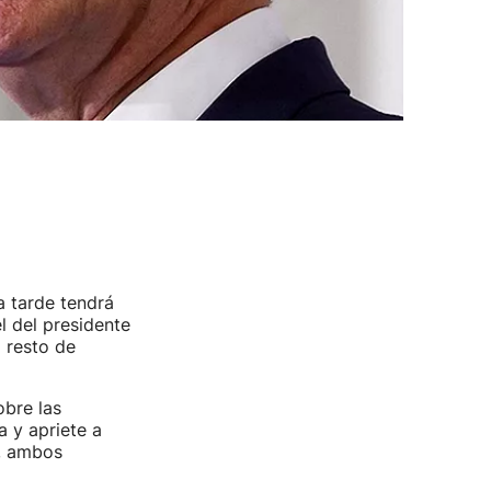
a tarde tendrá
l del presidente
l resto de
obre las
a y apriete a
e, ambos