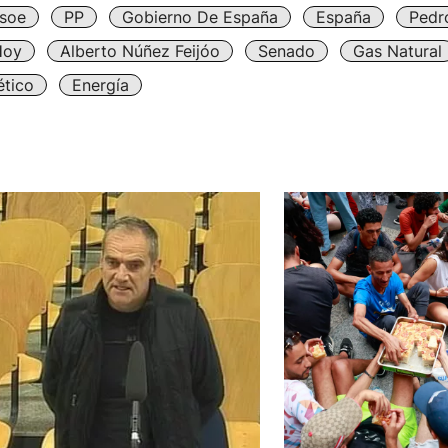
soe
PP
Gobierno De España
España
Pedr
Hoy
Alberto Núñez Feijóo
Senado
Gas Natural
ético
Energía