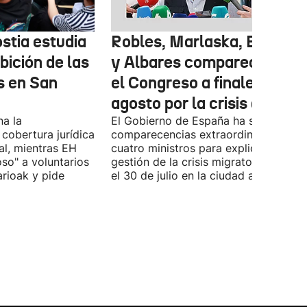
stia estudia
Robles, Marlaska, Bolaños
ibición de las
y Albares comparecerán e
s en San
el Congreso a finales de
agosto por la crisis de Ceu
na la
El Gobierno de España ha solicitado l
 cobertura jurídica
comparecencias extraordinarias de l
al, mientras EH
cuatro ministros para explicar la
oso" a voluntarios
gestión de la crisis migratoria iniciad
arioak y pide
el 30 de julio en la ciudad autónoma.