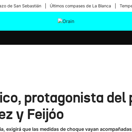
|
|
zo de San Sebastián
Últimos compases de La Blanca
Temper
tura
Ikusmiran
Egural
Salud
Tecnología
ico, protagonista del 
ez y Feijóo
dia, exigirá que las medidas de choque vayan acompañadas