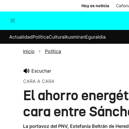
Hoy es noticia
Cañona
Actualidad
Política
Cul
Actualidad
Política
Cultura
Ikusmiran
Eguraldia
Sociedad
Elecciones
Economía
Inicio
Política
Internacional
Escuchar
CARA A CARA
El ahorro energét
cara entre Sánch
La portavoz del PNV, Estefanía Beltrán de Here