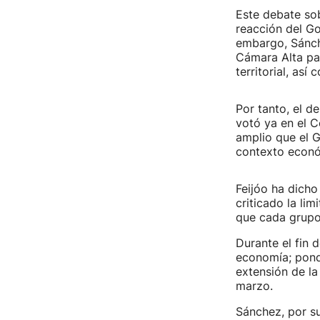
Este debate sob
reacción del Go
embargo, Sánch
Cámara Alta par
territorial, as
Por tanto, el d
votó ya en el C
amplio que el G
contexto econó
Feijóo ha dicho
criticado la li
que cada grupo
Durante el fin 
economía; pondr
extensión de la
marzo.
Sánchez, por su