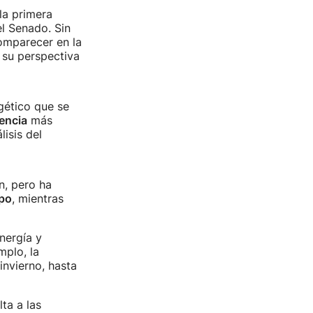
 la primera
el Senado. Sin
omparecer en la
 su perspectiva
gético que se
encia
más
isis del
n, pero ha
mpo
, mientras
nergía y
mplo, la
invierno, hasta
ta a las