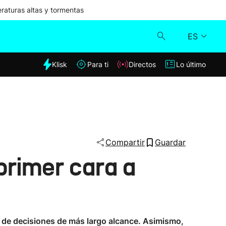
aturas altas y tormentas
ES
dia
Klisk
Para ti
Directos
Lo último
Klisk
Directos
Para ti
Compartir
Guardar
primer cara a
Lo último
 de decisiones de más largo alcance. Asimismo,