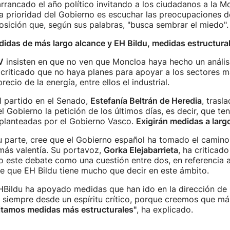
rrancado el año político invitando a los ciudadanos a la M
a prioridad del Gobierno es escuchar las preocupaciones d
osición que, según sus palabras, "busca sembrar el miedo".
didas de más largo alcance y EH Bildu, medidas estructura
V
insisten en que no ven que Moncloa haya hecho un análisi
 criticado que no haya planes para apoyar a los sectores 
precio de la energía, entre ellos el industrial.
l partido en el Senado,
Estefanía Beltrán de Heredia
, trasl
el Gobierno la petición de los últimos días, es decir, que t
 planteadas por el Gobierno Vasco.
Exigirán medidas a larg
su parte, cree que el Gobierno español ha tomado el camin
más valentía. Su portavoz,
Gorka Elejabarrieta
, ha criticad
o este debate como una cuestión entre dos, en referencia 
ee que EH Bildu tiene mucho que decir en este ámbito.
Bildu ha apoyado medidas que han ido en la dirección de l
 siempre desde un espíritu crítico, porque creemos que más
itamos medidas más estructurales"
, ha explicado.