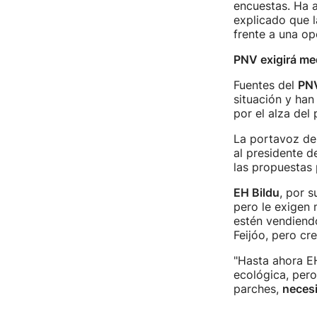
encuestas. Ha a
explicado que l
frente a una op
PNV exigirá me
Fuentes del
PN
situación y han
por el alza del 
La portavoz de
al presidente d
las propuestas
EH Bildu
, por 
pero le exigen 
estén vendiend
Feijóo, pero cr
"Hasta ahora EH
ecológica, pero
parches,
neces