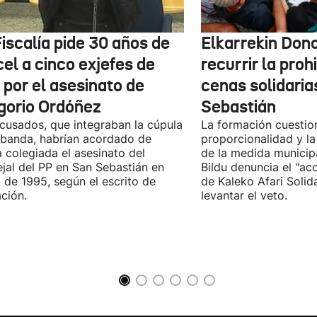
iscalía pide 30 años de
Elkarrekin Dono
el a cinco exjefes de
recurrir la proh
 por el asesinato de
cenas solidaria
gorio Ordóñez
Sebastián
cusados, que integraban la cúpula
La formación cuestio
 banda, habrían acordado de
proporcionalidad y la
 colegiada el asesinato del
de la medida municip
jal del PP en San Sebastián en
Bildu denuncia el "ac
 de 1995, según el escrito de
de Kaleko Afari Solid
ción.
levantar el veto.