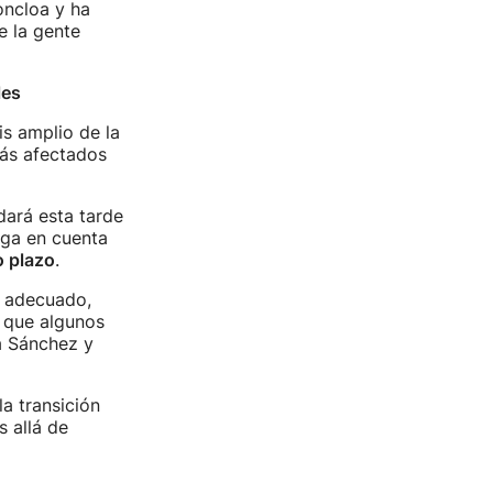
oncloa y ha
e la gente
les
s amplio de la
más afectados
adará esta tarde
enga en cuenta
o plazo
.
o adecuado,
o que algunos
a Sánchez y
a transición
 allá de