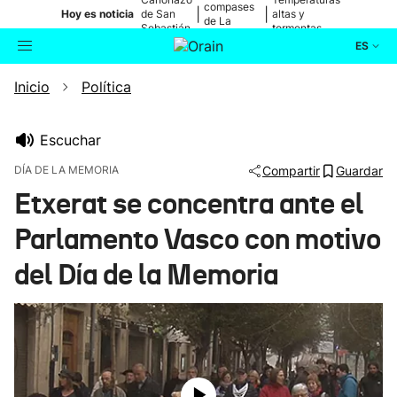
compases
|
|
Hoy es noticia
de San
altas y
de La
Sebastián
tormentas
Blanca
ES
Inicio
Política
Actualidad
Buscador
Política
Escuchar
DÍA DE LA MEMORIA
Compartir
Guardar
Cultura
Etxerat se concentra ante el
Parlamento Vasco con motivo
Ikusmiran
del Día de la Memoria
Eguraldia