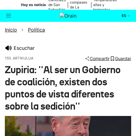
compases
|
|
Hoy es noticia
de San
altas y
de La
Sebastián
tormentas
Blanca
ES
Inicio
Política
Actualidad
Buscador
Política
Escuchar
155. ARTIKULUA
Compartir
Guardar
Cultura
Zupiria: ''Al ser un Gobierno
de coalición, existen dos
Ikusmiran
puntos de vista diferentes
Eguraldia
sobre la sedición''