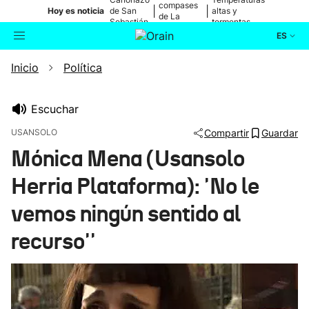
compases
|
|
Hoy es noticia
de San
altas y
de La
Sebastián
tormentas
Blanca
ES
Inicio
Política
Actualidad
Buscador
Política
Escuchar
USANSOLO
Compartir
Guardar
Cultura
Mónica Mena (Usansolo
Herria Plataforma): 'No le
Ikusmiran
vemos ningún sentido al
Eguraldia
recurso''