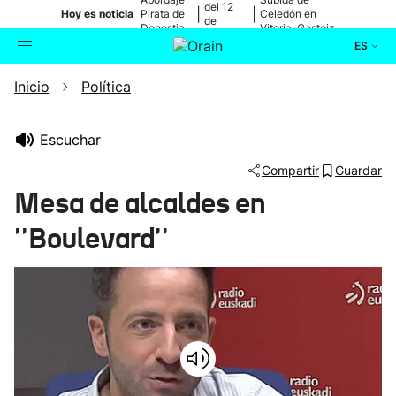
del 12
|
|
Hoy es noticia
Pirata de
Celedón en
de
Donostia
Vitoria-Gasteiz
agosto
ES
Inicio
Política
Actualidad
Buscador
Política
Escuchar
Compartir
Guardar
Cultura
Mesa de alcaldes en
''Boulevard''
Ikusmiran
Eguraldia