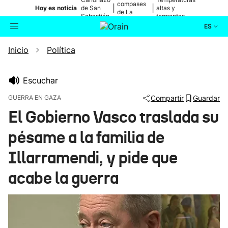
compases
|
|
Hoy es noticia
de San
altas y
de La
Sebastián
tormentas
Blanca
ES
Inicio
Política
Actualidad
Buscador
Política
Escuchar
GUERRA EN GAZA
Compartir
Guardar
Cultura
El Gobierno Vasco traslada su
pésame a la familia de
Ikusmiran
Illarramendi, y pide que
Eguraldia
acabe la guerra