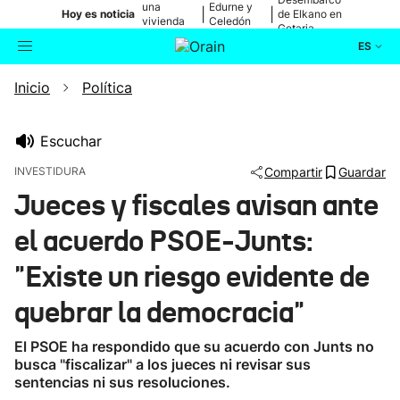
una
Edurne y
|
|
Hoy es noticia
de Elkano en
vivienda
Celedón
Getaria
de Bilbao
Txiki
ES
Inicio
Política
Actualidad
Buscador
Política
Escuchar
INVESTIDURA
Compartir
Guardar
Cultura
Jueces y fiscales avisan ante
el acuerdo PSOE-Junts:
Ikusmiran
"Existe un riesgo evidente de
Eguraldia
quebrar la democracia"
El PSOE ha respondido que su acuerdo con Junts no
busca "fiscalizar" a los jueces ni revisar sus
sentencias ni sus resoluciones.