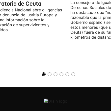
ratoria de Ceuta
La consejera de Igual
Derechos Sociales de
diencia Nacional abre diligencias
ha destacado que "n
la denuncia de Iustitia Europa y
razonable que la prim
ma información sobre la
Gobierno español) sea
ización de supervivientes y
estos menores (que s
idos.
Ceuta) fuera de su fam
kilómetros de distanci