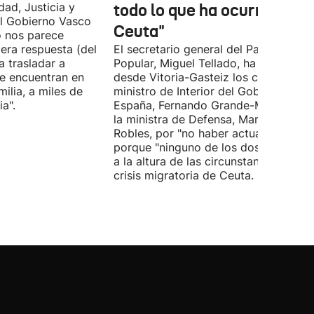
dad, Justicia y
todo lo que ha ocurrido en
l Gobierno Vasco
Ceuta"
o nos parece
era respuesta (del
El secretario general del Partido
 trasladar a
Popular, Miguel Tellado, ha exigido
e encuentran en
desde Vitoria-Gasteiz los ceses del
ilia, a miles de
ministro de Interior del Gobierno de
a".
España, Fernando Grande-Marlaska, 
la ministra de Defensa, Margarita
Robles, por "no haber actuado" y
porque "ninguno de los dos ha estad
a la altura de las circunstancias" ante 
crisis migratoria de Ceuta.