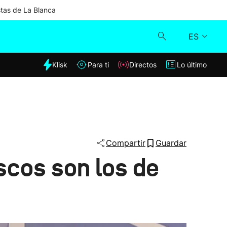
stas de La Blanca
ES
dia
Klisk
Para ti
Directos
Lo último
Klisk
Directos
Para ti
Compartir
Guardar
scos son los de
Lo último