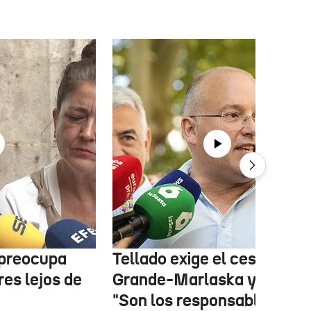
 preocupa
Tellado exige el cese de
es lejos de
Grande-Marlaska y Robles
"Son los responsables de