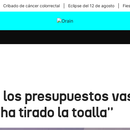
|
|
Cribado de cáncer colorrectal
Eclipse del 12 de agosto
Fie
tura
Ikusmiran
Egural
Salud
Tecnología
e los presupuestos va
ha tirado la toalla''