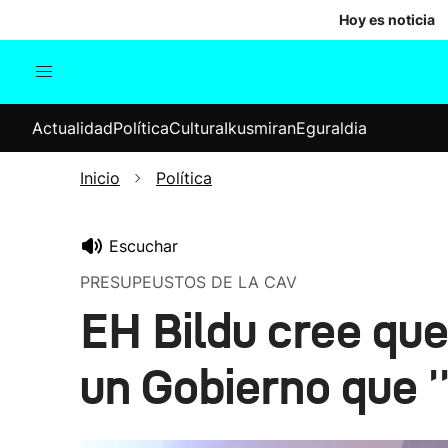
Hoy es noticia
Actualidad
Política
Cul
Actualidad
Política
Cultura
Ikusmiran
Eguraldia
Sociedad
Elecciones
Economía
Inicio
Política
Internacional
Escuchar
PRESUPEUSTOS DE LA CAV
EH Bildu cree qu
un Gobierno que ''